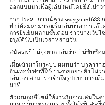
ออกแบบมาเพื่อผู้เล่นใหม่โดยยิ่งไปกว่า
จากประสบการณ์ตรง sexygame1688 ก
ทำให้ผมสามารถเริ่มเล่นบาคาร่าได้โด
การยืนยันหลายขั้นตอน ราวบางเว็บไซต
อนุมัตินับเป็นเวลาหลายวัน
สมัครฟรี ไม่ยุ่งยาก เล่นง่าย ไม่ซับซ้
เมื่อเข้ามาในระบบ ผมพบว่า บาคาร่าอ
อินเทอร์เฟซที่ใช้งานง่ายอย่างยิ่ง ไม่ว่
เล่นเก๋า สามารถเข้าใจรูปแบบการเดิมพ
นาที
ตัวเกมถูกดีไซน์ให้ราวกับการเล่นในคาสิ
บาคาร่ามาตรฐานรวมทั้งโต๊ะพิเศษที่