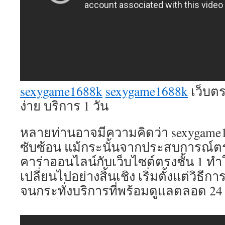
sexygame1688k
sexygame1688k
เว็บตร
ง่าย บริการ 1 วัน
หลายท่านอาจมีความคิดว่า sexygame16
ซับซ้อน แม้กระนั้นจากประสบการณ์
คาร่าออนไลน์กับเว็บไซต์ตรงชั้น 1 ท
เปลี่ยนไปอย่างสิ้นเชิง เริ่มตั้งแต่วิธี
จนกระทั่งบริการที่พร้อมดูแลตลอด 24 