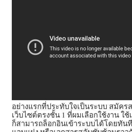
อย่างแรกที่ประทับใจเป็นระบบ สมัคร
เว็บไซต์ตรงชั้น 1 ที่ผมเลือกใช้งาน ใช้
ก็สามารถล็อกอินเข้าระบบได้โดยทันที 
แอบแฝง หรือเอกสารสลับซับซ้อนราวกับเว