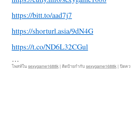
https://bitt.to/aad7j7
https://shorturl.asia/9dN4G
https://t.co/ND6L32CGul
…
โพสท์ใน
sexygame1688k
|
ติดป้ายกำกับ
sexygame1688k
|
ปิดคว