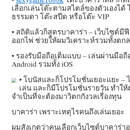
เลือกเล่นโต๊ะตามสไตล์ของตัวเองได้ ไ
ธรรมดา โต๊ะสปีด หรือโต๊ะ VIP
• สถิติแล้วก็สูตรบาคาร่า – เว็บไซต์มี
ออกไพ่ ช่วยให้ผมวิเคราะห์รวมทั้งตกลง
• รองรับมือถือเต็มแบบ – เล่นผ่านมือถือ
Android รวมทั้ง iOS
• โบนัสและก็โปรโมชั่นเยอะแยะ – 
เล่น และก็มีโปรโมชั่นรายวัน ทำให
จำเป็นที่จะต้องมาวิตกกังวลเรื่องทุน
บาคาร่า เพราะเหตุไรคนถึงเล่นเยอะ
ผมสังเกตว่าคนเลือกเว็บไซต์บาคาร่าอ