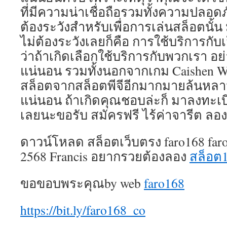
ที่มีความน่าเชื่อถือรวมทั้งความปลอดภัย
ต้องระวังสำหรับเพื่อการเล่นสล็อตนั้น มี
ไม่ต้องระวังเลยก็คือ การใช้บริการกับเว
ว่าถ้าเกิดเลือกใช้บริการกับพวกเรา อย
แน่นอน รวมทั้งนอกจากเกม Caishen Win
สล็อตจากสล็อตพีจีอีกมากมายล้นหลาม
แน่นอน ถ้าเกิดคุณชอบล่ะก็ มาลงทะเบ
เลยนะขอรับ สมัครฟรี ไร้ค่าจารีต ลอ
ดาวน์โหลด สล็อตเว็บตรง faro168 far
2568 Francis อยากรวยต้องลอง
สล็อต
ขอขอบพระคุณby web
faro168
https://bit.ly/faro168_co