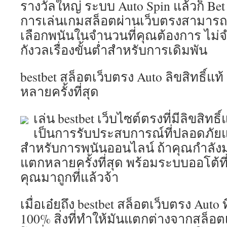
รางวัลใหญ่ ระบบ Auto Spin แล้วก็ Bet
การเล่นเกมสล็อตผ่านเว็บตรงสามารถตั้
เลือกพนันในจำนวนที่คุณต้องการ ไม่จ
กังวลเรื่องขั้นต่ำสำหรับการเดิมพัน
bestbet สล็อตเว็บตรง Auto ลิขสิทธิ์แท
หลายครั้งที่สุด
เล่น bestbet เว็บไซต์ตรงที่มีลิขสิทธิ์
เป็นการรับประสบการณ์ที่ปลอดภัยแล้
สำหรับการพนันออนไลน์ ถ้าคุณกำลังมอ
แตกหลายครั้งที่สุด พร้อมระบบออโต้ท
คุณมาถูกที่แล้วจ้า
เมื่อเอ๋ยถึง bestbet สล็อตเว็บตรง Auto ท
100% สิ่งที่ทำให้มันแตกต่างจากสล็อต