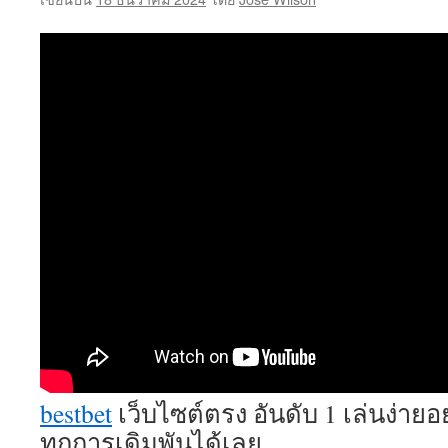
มี
เกม
มากว่า
3,000
เกม
รอง
รับ
แอน
ดร
อยด์
และ
IOS
pgslot
รวม
เกม
แหล่ง
สร้าง
ราย
ได้
Top
bestbet
เว็บไซต์ตรง อันดับ 1 เล่นง่ายอย
51
ทุกการเดิมพันได้เลย
by