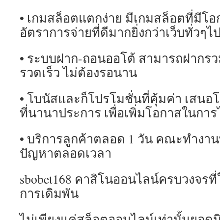
• เกมสล็อตแตกง่าย มีเกมสล็อตที่มีโอ
อัตราการจ่ายที่ดีมากยิ่งกว่าเว็บทั่วๆไ
• ระบบฝาก-ถอนออโต้ สามารถฝากรวมทั
รวดเร็ว ไม่ต้องรอนาน
• โบนัสและก็โปรโมชั่นที่คุ้มค่า เสน
ที่นานาประการ เพื่อเพิ่มโอกาสในการ
• บริการลูกค้าตลอด 1 วัน คณะทำงาน
ปัญหาตลอดเวลา
sbobet168 คาสิโนออนไลน์ครบวงจรที่
การเดิมพัน
ไม่เพียงแค่สล็อตออนไลน์เท่านั้นยอดน