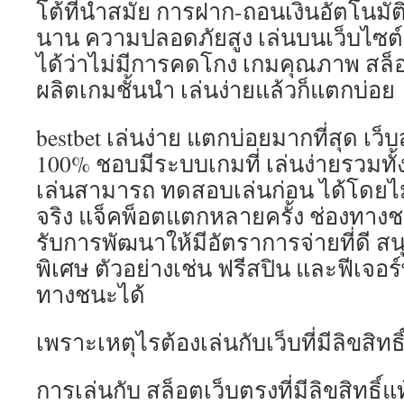
โต้ที่นำสมัย การฝาก-ถอนเงินอัตโนมัติท
นาน ความปลอดภัยสูง เล่นบนเว็บไซต์ที่มี
ได้ว่าไม่มีการคดโกง เกมคุณภาพ สล็อตที
ผลิตเกมชั้นนำ เล่นง่ายแล้วก็แตกบ่อย
bestbet เล่นง่าย แตกบ่อยมากที่สุด เว็บส
100% ชอบมีระบบเกมที่ เล่นง่ายรวมทั้งแต
เล่นสามารถ ทดสอบเล่นก่อน ได้โดยไม่
จริง แจ็คพ็อตแตกหลายครั้ง ช่องทางชน
รับการพัฒนาให้มีอัตราการจ่ายที่ดี 
พิเศษ ตัวอย่างเช่น ฟรีสปิน และฟีเจอร์พ
ทางชนะได้
เพราะเหตุไรต้องเล่นกับเว็บที่มีลิขสิทธิ
การเล่นกับ สล็อตเว็บตรงที่มีลิขสิทธิ์แ