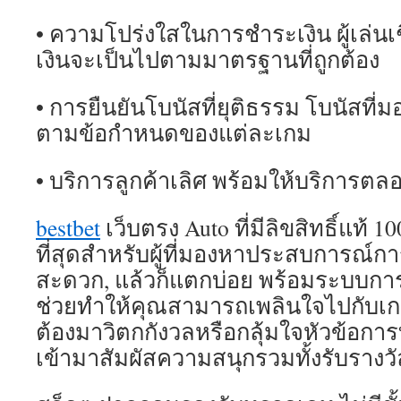
• ความโปร่งใสในการชำระเงิน ผู้เล่นเชื
เงินจะเป็นไปตามมาตรฐานที่ถูกต้อง
• การยืนยันโบนัสที่ยุติธรรม โบนัสที่ม
ตามข้อกำหนดของแต่ละเกม
• บริการลูกค้าเลิศ พร้อมให้บริการตลอ
bestbet
เว็บตรง Auto ที่มีลิขสิทธิ์แท้ 1
ที่สุดสำหรับผู้ที่มองหาประสบการณ์การ
สะดวก, แล้วก็แตกบ่อย พร้อมระบบการ
ช่วยทำให้คุณสามารถเพลินใจไปกับเกม
ต้องมาวิตกกังวลหรือกลุ้มใจหัวข้อการ
เข้ามาสัมผัสความสนุกรวมทั้งรับรางว