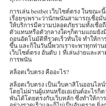
Francis
Faro168.
การเล่น bestbet เว็บไซต์ตรง ในขณะนี้เ
เรื่อยๆเพราะว่านักพนันสามารถเชื่อมั่นไ
ให้บริการมีความปลอดภัยรวมทั้งเชื่อถื
ตัวแทนหรือตัวกลางใดๆก็ตามแถมยังม
ถอนอัตโนมัติที่รวดเร็วทันใจ ทำให้ก
ขึ้น และก็ในวันนี้พวกเราจะพาทุกท่านม
เว็บไซต์ตรง อันดับ 1 ที่เล่นง่ายและส
การพนัน
สล็อตเว็บตรง คืออะไร?
สล็อตเว็บตรง เป็นเว็บคาสิโนออนไลน์ท
โดยไม่ผ่านผู้แทนหรือเอเย่นต์อะไรก
พันได้โดยตรงกับเว็บหลัก ซึ่งทำให้ก
อย่างรวดเร็วและก็ไม่เป็นอันตราย ยิ่งกว