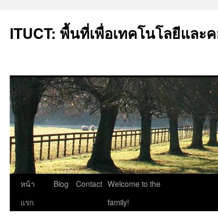
ITUCT: พื้นที่เพื่อเทคโนโลยีและ
ข้าม
หน้า
Blog
Contact
Welcome to the
ไป
แรก
family!