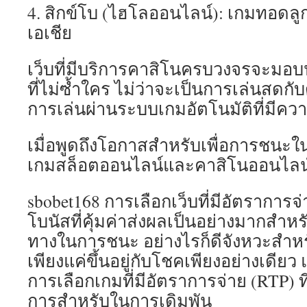
4. สิกข์โบ (ไฮโลออนไลน์): เกมทอดลู
เอเชีย
เว็บที่มีบริการคาสิโนครบวงจรจะม
ที่ไม่ซ้ำใคร ไม่ว่าจะเป็นการเล่นสดกับ
การเล่นผ่านระบบเกมอัตโนมัติที่มีควา
เมื่อพูดถึงโอกาสสำหรับเพื่อการชนะใน
เกมสล็อตออนไลน์และคาสิโนออนไลน
sbobet168 การเลือกเว็บที่มีอัตราการจ
โบนัสที่คุ้มค่าส่งผลเป็นอย่างมากสำหร
ทางในการชนะ อย่างไรก็ดีจังหวะสำห
เพียงแค่ขึ้นอยู่กับโชคเพียงอย่างเดียว แ
การเลือกเกมที่มีอัตราการจ่าย (RTP) ที่
การสำหรับในการเดิมพัน