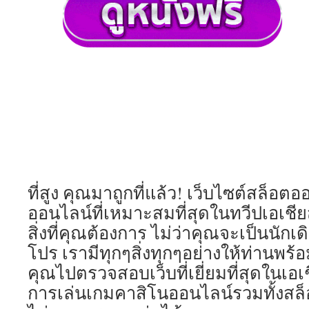
ที่สูง คุณมาถูกที่แล้ว! เว็บไซต์สล็อ
ออนไลน์ที่เหมาะสมที่สุดในทวีปเอเชี
สิ่งที่คุณต้องการ ไม่ว่าคุณจะเป็นนักเ
โปร เรามีทุกๆสิ่งทุกๆอย่างให้ท่านพร้
คุณไปตรวจสอบเว็บที่เยี่ยมที่สุดในเอเ
การเล่นเกมคาสิโนออนไลน์รวมทั้งสล็อต