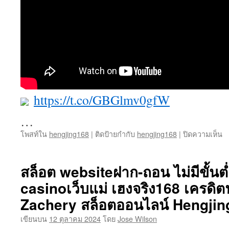
https://t.co/GBGlmv0gfW
…
บ
โพสท์ใน
hengjing168
|
ติดป้ายกำกับ
hengjing168
|
ปิดความเห็น
ส
He
6
สล็อต websiteฝาก-ถอน ไม่มีขั้นต่
J
casinoเว็บแม่ เฮงจริง168 เครดิต
2
h
Zachery สล็อตออนไลน์ Hengjing
1
ล้
เขียนบน
12 ตุลาคม 2024
โดย
Jose Wilson
ก็