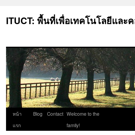
ITUCT: พื้นที่เพื่อเทคโนโลยีและ
ข้าม
หน้า
Blog
Contact
Welcome to the
ไป
แรก
family!