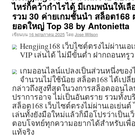
ปั
ไหร่ก็คว้ากำไรได้ มีเกมพนันให้เลื
กำ
พู
รวม 30 ค่ายเกมชั้นนำ สล็อต168 
ถึ
ยอดใหญ่ Top 38 by Antonietta
แ
บ่
เขียนบน
16 พฤษภาคม 2025
โดย
Jose Wilson
จ
ต้
Hengjing168 เว็บไซต์ตรงไม่ผ่านเอเย
ล
VIP เล่นได้ ไม่มีขั้นต่ำ ฝากถอนทรู
ด้
ตั
เอ
เกมออนไลน์แปลงเป็นส่วนหนึ่งของไ
7
จำนวนไม่ใช้น้อย สล็อต168 ได้เปลี่ยนเ
J
2
กล่าวถึงสูงที่สุดในวงการสล็อตออนไล
เ
ปราการอาจ ไม่เป็นอันตราย รวมทั้งบ
ไซ
ต
สล็อต168 เว็บไซต์ตรงไม่ผ่านเอเย่นต์ 
h
เล่นทั้งยังมือใหม่แล้วก็มือโปรว่าเป็นเว็บ
พ
ตอบโจทย์ทุกความอยากได้สำหรับเพื่อ
เว
แม
แท้จริง
เค