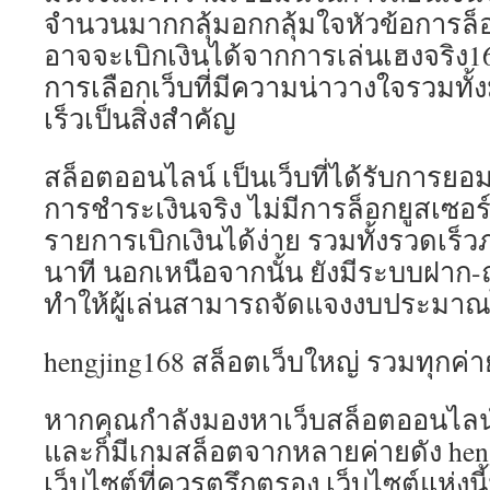
จำนวนมากกลุ้มอกกลุ้มใจหัวข้อการล็อ
อาจจะเบิกเงินได้จากการเล่นเฮงจริง1
การเลือกเว็บที่มีความน่าวางใจรวมทั้ง
เร็วเป็นสิ่งสำคัญ
สล็อตออนไลน์ เป็นเว็บที่ได้รับการยอมร
การชำระเงินจริง ไม่มีการล็อกยูสเซอร
รายการเบิกเงินได้ง่าย รวมทั้งรวดเร็ว
นาที นอกเหนือจากนั้น ยังมีระบบฝาก-ถอ
ทำให้ผู้เล่นสามารถจัดแจงงบประมาณไ
hengjing168 สล็อตเว็บใหญ่ รวมทุกค่าย
หากคุณกำลังมองหาเว็บสล็อตออนไลน์ท
และก็มีเกมสล็อตจากหลายค่ายดัง hengj
เว็บไซต์ที่ควรตรึกตรอง เว็บไซต์แห่งน