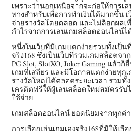
ร
เพราะว่านอกเหนือจากจะก่อให้การเล่นส
3
ทางสำหรับเพื่อการทำเงินได้มากขึ้น เว
ค่
เ
จ่ายรางวัลโดยตลอด และไม่ล็อกผลเพื่
ชั
กำไรจากการเล่นเกมสล็อตออนไลน์ได้อ
น
ส
ฝ
หนึ่งในเว็บที่มีเกมแตกง่ายรวมทั้งเป็นที
น้
จริง168 ซึ่งเป็นเว็บที่รวมเกมสล็อตจา
ถ
ได
PG Slot, SlotXO, Joker Gaming แล้วก็อื
ย
เกมที่เสถียร และมีโอกาสแตกง่ายทุกเก
ให
T
รางวัลใหญ่ได้ตลอดระยะเวลา รวมทั้ง
3
เครดิตฟรีให้ผู้เล่นสล็อตใหม่สมัครรับไ
b
An
ใช้จ่าย
เกมสล็อตออนไลน์ ยอดนิยมจากทุกค่าย
การเลือกเล่นเกมเฮงจริง168ที่มีให้เล