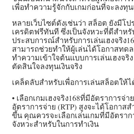
เพื่อทำความรู้จักกับเกมก่อนที่จะลงทุน
หลายเว็บไซต์ดังเช่นว่า สล็อต ยังมีโป
เครดิตฟรีทันที ซึ่งเป็นจังหวะที่ดีสำหรับผ
ประสบการณ์สำหรับการเล่นเฮงจริง16
สามารถช่วยทำให้ผู้เล่นได้โอกาสทดล
ทำความเข้าใจต้นแบบการเล่นเฮงจริง
ตัดสินใจลงทุนเงินจริง
เคล็ดลับสำหรับเพื่อการเล่นสล็อตให้ไ
• เลือกเกมเฮงจริง168ที่มีอัตราการจ่ายส
อัตราการจ่าย (RTP) สูงจะได้โอกาสส
ขึ้น คุณควรจะเลือกเล่นเกมที่มีอัตราการ
จังหวะสำหรับในการทำเงิน