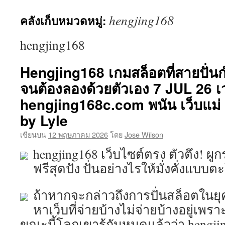
ยัง
hengjing168
คลังเก็บหมวดหมู่:
เนื้อหา
hengjing168
Hengjing168 เกมสล็อตที่สายปั่นก
จนต้องลองด้วยตัวเอง 7 JUL 26 เ
hengjing168c.com พนัน เว็บแม่ 
by Lyle
เขียนบน
12 พฤษภาคม 2026
โดย
Jose Wilson
hengjing168 เว็บไซต์ตรง ตัวตึง! ผ
ฟรีสุดปัง ปั่นอย่างไรให้มั่งคั่งแบบ
ถ้าหากจะกล่าวถึงการปั่นสล็อตในยุค
หาเว็บที่จ่ายบ้างไม่จ่ายบ้างอยู่เพร
ขณะนี้โลกเขารู้กันหมดแล้วว่า hengjin