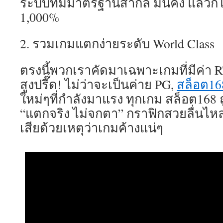
ระบบที่มีมาตรฐานสากล มั่นคง แล้วก็
1,000%
2. รวมเกมแตกง่ายระดับ World Class
ตรงนี้พวกเราคัดมาเฉพาะเกมที่มีค่า RT
สูงปรี๊ด! ไม่ว่าจะเป็นค่าย PG,
สล็อต16
ใหม่ๆที่กำลังมาแรง ทุกเกม สล็อต168 
“แตกจริง ไม่จกตา” กราฟิกสวยลื่นไหล
เสียด้วยเหตุว่าเกมค้างแน่ๆ