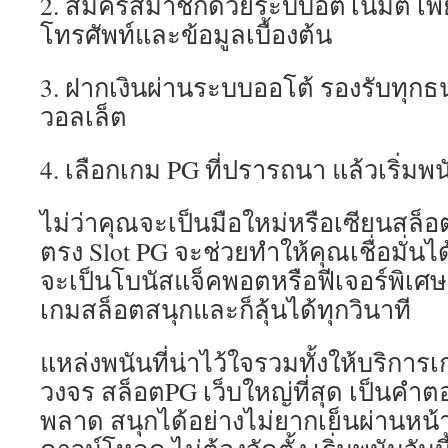
2. สมัครสมาชิกด้วยระบบอัตโนมัติ เพ
โทรศัพท์และข้อมูลเบื้องต้น
3. ฝากเงินผ่านระบบออโต้ รองรับทุกธ
วอลเล็ต
4. เลือกเกม PG ที่ปรารถนา แล้วเริ่มพน
ไม่ว่าคุณจะเป็นมือใหม่หรือเซียนสล็อต
ตรง Slot PG จะช่วยทำให้คุณเชื่อมั่นไ
จะเป็นโบนัสแจ็คพอตหรือฟีเจอร์พิเศษต
เกมสล็อตสนุกและก็ลุ้นได้ทุกวินาที
แหล่งพนันที่น่าไว้ใจรวมทั้งให้บริก
วงจร สล็อตPG เว็บใหญ่ที่สุด เป็นคำ
พลาด สนุกได้อย่างไม่ยากเย็นผ่านหน้าเ