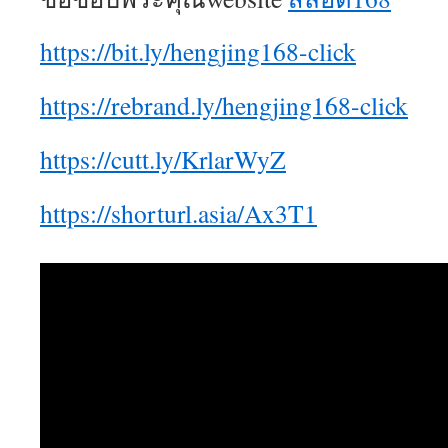
https://bit.ly/hengjing168-click
https://rebrand.ly/hengjing168-click
https://cutt.ly/KrlarWyZ
https://shorturl.asia/Ax3T1