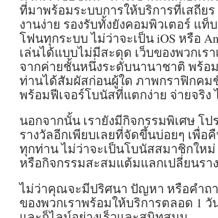
ที่มาพร้อมระบบการให้บริการที่เสถียร
งานง่าย รองรับทั้งยังคอมพิวเตอร์ แท็บ
โฟนทุกระบบ ไม่ว่าจะเป็น iOS หรือ An
เล่นได้แบบไม่มีสะดุด เว็บของพวกเร
จากค่ายชั้นหนึ่งระดับนานาชาติ พร้อ
ท่านได้สัมผัสก่อนผู้ใด ภาพกราฟิกคม
พร้อมฟีเจอร์โบนัสที่แตกง่าย จ่ายจริง ไม
นอกจากนั้น เรายังมีกิจกรรมพิเศษ โป
รางวัลอีกเพียบเลยที่จัดขึ้นบ่อยๆ เพื่
ทุกท่าน ไม่ว่าจะเป็นโบนัสสมาชิกใหม่
หรือกิจกรรมสะสมแต้มแลกเปลี่ยนราง
ไม่ว่าคุณจะมีปริศนา ปัญหา หรือคำ
ของพวกเราพร้อมให้บริการตลอด 1 ว
และก็ไลน์อย่างเร็วและสนิทสนม