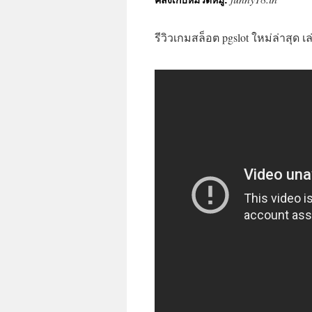
ยัง
เนื้อหา
รีวิวเกมสล็อต pgslot ใหม่ล่าสุด