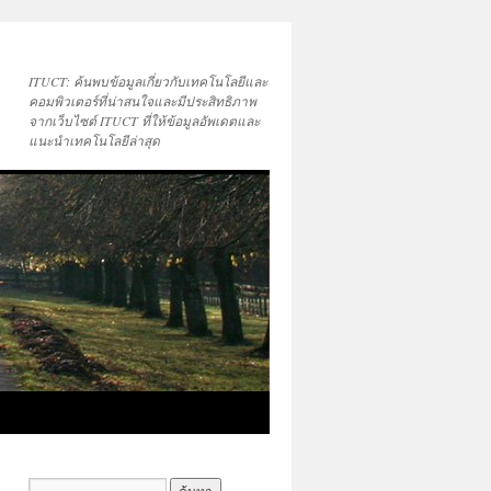
ITUCT: ค้นพบข้อมูลเกี่ยวกับเทคโนโลยีและ
คอมพิวเตอร์ที่น่าสนใจและมีประสิทธิภาพ
จากเว็บไซต์ ITUCT ที่ให้ข้อมูลอัพเดตและ
แนะนำเทคโนโลยีล่าสุด