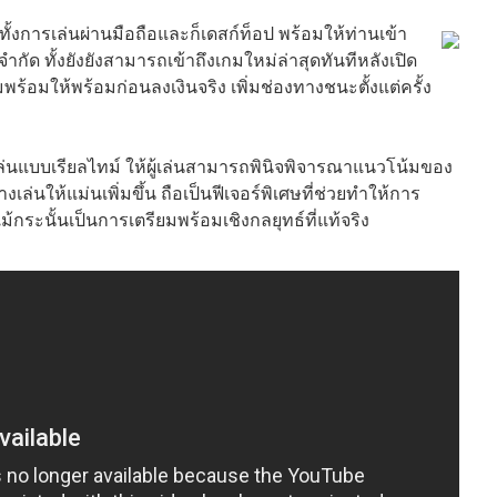
ทั้งการเล่นผ่านมือถือและก็เดสก์ท็อป พร้อมให้ท่านเข้า
อจำกัด ทั้งยังยังสามารถเข้าถึงเกมใหม่ล่าสุดทันทีหลังเปิด
้อมให้พร้อมก่อนลงเงินจริง เพิ่มช่องทางชนะตั้งแต่ครั้ง
ารเล่นแบบเรียลไทม์ ให้ผู้เล่นสามารถพินิจพิจารณาแนวโน้มของ
ล่นให้แม่นเพิ่มขึ้น ถือเป็นฟีเจอร์พิเศษที่ช่วยทำให้การ
กระนั้นเป็นการเตรียมพร้อมเชิงกลยุทธ์ที่แท้จริง