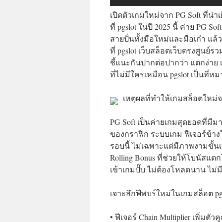
เปิดตัวเกมใหม่จาก PG Soft ที่น่า
ที่ pgslot ในปี 2025 นี้ ค่าย PG S
สายปั่นทั้งมือใหม่และมือเก๋า แล
ที่ pgslot เว็บสล็อตเว็บตรงศูนย์รว
ชี้แนะกันปากต่อปากว่า แตกง่าย
ที่ไม่มีใครเหมือน pgslot เป็นท
เหตุผลที่ทำให้เกมสล็อตใหม่จ
PG Soft เป็นค่ายเกมสุดยอดที่ม
ของกราฟิก ระบบเกม ฟีเจอร์ข้าง
รอบนี้ ไม่เฉพาะแต่มีภาพงามขั้นเท
Rolling Bonus ที่ช่วยให้โบนัสแ
เข้าเกมปั๊บ ไม่ต้องโหลดนาน ไม่ม
เจาะลึกฟีพบร์ใหม่ในเกมสล็อต pgsl
• ฟีเจอร์ Chain Multiplier เพิ่มต