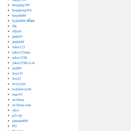
hengjing168
hongkong456
huayhit88
hydra888 สล็อต
Jili
Jilislot
jinda55
jinda888
Joker123
joker123auto
joker123th
joker123th.co.in
juad69
lion123
live22
live22slot
lockdown168
mars95
no1huay
no1huay.com
okc4
p2vvip
panama888
PG