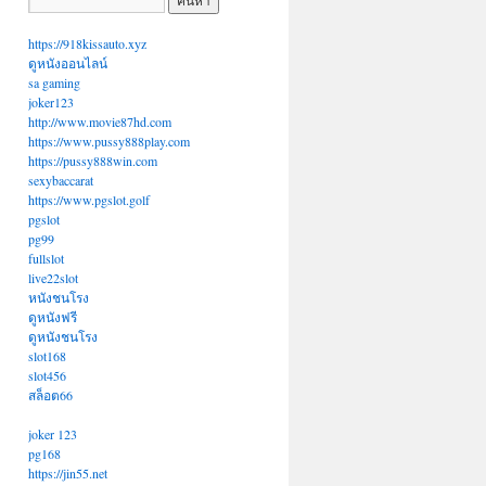
https://918kissauto.xyz
ดูหนังออนไลน์
sa gaming
joker123
http://www.movie87hd.com
https://www.pussy888play.com
https://pussy888win.com
sexybaccarat
https://www.pgslot.golf
pgslot
pg99
fullslot
live22slot
หนังชนโรง
ดูหนังฟรี
ดูหนังชนโรง
slot168
slot456
สล็อต66
joker 123
pg168
https://jin55.net