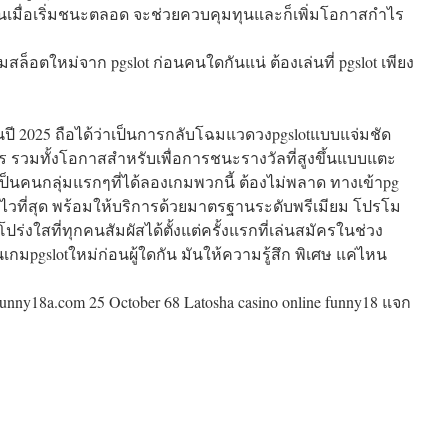
ขั้นเมื่อเริ่มชนะตลอด จะช่วยควบคุมทุนและก็เพิ่มโอกาสกำไร
็อตใหม่จาก pgslot ก่อนคนใดกันแน่ ต้องเล่นที่ pgslot เพียง
ปี 2025 ถือได้ว่าเป็นการกลับโฉมแวดวงpgslotแบบแจ่มชัด
าร รวมทั้งโอกาสสำหรับเพื่อการชนะรางวัลที่สูงขึ้นแบบแตะ
ป็นคนกลุ่มแรกๆที่ได้ลองเกมพวกนี้ ต้องไม่พลาด ทางเข้าpg
ดตไวที่สุด พร้อมให้บริการด้วยมาตรฐานระดับพรีเมียม โปรโม
ร่งใสที่ทุกคนสัมผัสได้ตั้งแต่ครั้งแรกที่เล่นสมัครในช่วง
่นเกมpgslotใหม่ก่อนผู้ใดกัน มันให้ความรู้สึก พิเศษ แค่ไหน
unny18a.com 25 October 68 Latosha casino online funny18 แจก