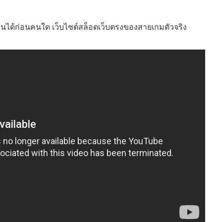
 เล่นได้ก่อนคนใด เว็บไซต์สล็อตเว็บตรงของสายเกมตัวจริง