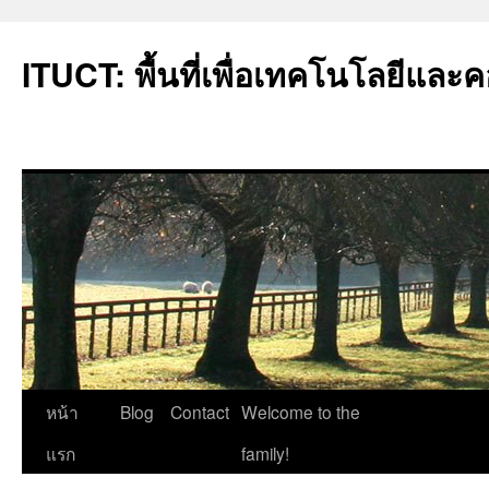
ITUCT: พื้นที่เพื่อเทคโนโลยีและ
ข้าม
หน้า
Blog
Contact
Welcome to the
ไป
แรก
family!