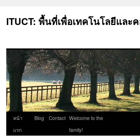
ITUCT: พื้นที่เพื่อเทคโนโลยีและ
ข้าม
หน้า
Blog
Contact
Welcome to the
ไป
แรก
family!