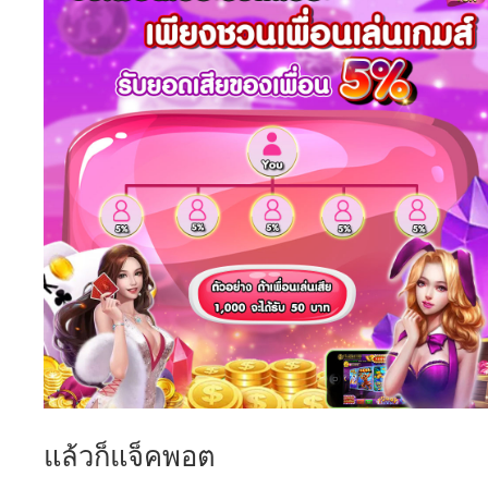
แล้วก็แจ็คพอต