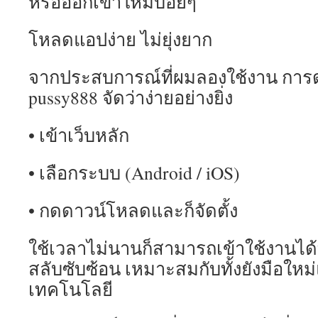
หรือออกเข้าใหม่บ่อยๆ
โหลดแอปง่าย ไม่ยุ่งยาก
จากประสบการณ์ที่ผมลองใช้งาน กา
pussy888 จัดว่าง่ายอย่างยิ่ง
• เข้าเว็บหลัก
• เลือกระบบ (Android / iOS)
• กดดาวน์โหลดและก็จัดตั้ง
ใช้เวลาไม่นานก็สามารถเข้าใช้งานได้ท
สลับซับซ้อน เหมาะสมกับทั้งยังมือใหม
เทคโนโลยี