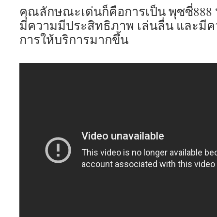
คุณลักษณะเด่นก็คือการเป็น พุซซี่888
มีความมีประสิทธิภาพ เล่นลื่น และมี
การให้บริการมากขึ้น