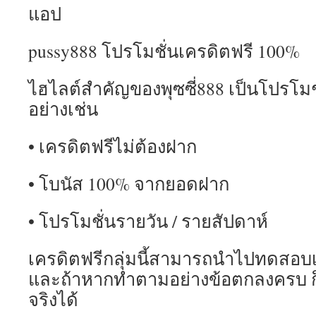
แอป
pussy888 โปรโมชั่นเครดิตฟรี 100%
ไฮไลต์สำคัญของพุซซี่888 เป็นโปรโม
อย่างเช่น
• เครดิตฟรีไม่ต้องฝาก
• โบนัส 100% จากยอดฝาก
• โปรโมชั่นรายวัน / รายสัปดาห์
เครดิตฟรีกลุ่มนี้สามารถนำไปทดสอบเ
และถ้าหากทำตามอย่างข้อตกลงครบ ก
จริงได้