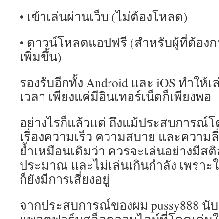
• เข้าเล่นผ่านเว็บ (ไม่ต้องโหลด)
• ดาวน์โหลดแอปฟรี (สำหรับผู้ที่ต้
เพิ่มขึ้น)
รองรับอีกทั้ง Android และ iOS ทำให้เ
เวลา เพียงแค่มีอินเทอร์เน็ตก็เพียงพอ
อย่างไรก็แล้วแต่ ถึงแม้ประสบการณ์โด
เรื่องความเร็ว ความสบาย และความลื
ย้ำเหมือนเดิมว่า ควรจะเล่นอย่างมีสต
ประมาณ และไม่เล่นเกินกำลัง เพราะในท
ก็ยังมีการเสี่ยงอยู่
จากประสบการณ์ของผม pussy888 นับว่