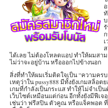
อ
ท
บ
ร
ก
เ
ส
ได้เลย ไม่ต้องโหลดแอป ทำให้ผมสามา
ไม่ว่าจะอยู่บ้าน หรือออกไปข้างนอก
สิ่งที่ทำให้ผมเริ่มติดใจเป็น “ความคร
เหตุว่าใน pussy888 มีทั้งยังเกมสล็อตย
เกมที่กำลังเป็นกระแส ทำให้ไม่จำเป็
เว็บไซต์เหมือนแต่ก่อน อีกทั้งยังมีฟีเจ
เช่นว่า ฟรีสปิน ตัวคูณ หรือแจ็คพอต ที