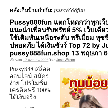
ยัง
pussy888fun
คลังเก็บป้ายกำกับ:
เนื้อหา
Pussy888fun แตกโหดกว่าทุกเว็บ 
แนะนำเพื่อนรับทรัพย์ 5% เว็บเดียว
ใช้เดิมพันเหนือระดับ พรีเมี่ยม พุซซ
ปลอดภัย ได้เงินชัวร์ Top 72 by J
pussy888fun.shop 13 พฤษภา 6
เขียนบน
17 เมษายน 2026
โดย
Jose Wilson
Pussy888 สล็อต
ออนไลน์ สมัคร
ง่าย โปรโมชั่น
เครดิตฟรี 100%
ได้เงินจริง