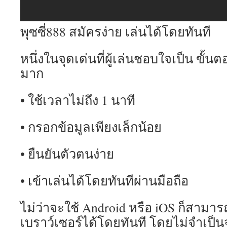
พุซซี่888 สมัครง่าย เล่นได้โดยทันที
หนึ่งในจุดเด่นที่ผู้เล่นชอบใจเป็น ขั้น
มาก
• ใช้เวลาไม่ถึง 1 นาที
• กรอกข้อมูลเพียงเล็กน้อย
• ยืนยันตัวตนง่าย
• เข้าเล่นได้โดยทันทีผ่านมือถือ
ไม่ว่าจะใช้ Android หรือ iOS ก็สามาร
เบราว์เซอร์ได้โดยทันที โดยไม่จำเป