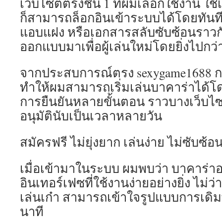
เว็บไซต์ตรงชั้น 1 ที่ผมเลือกใช้งาน ใช้
ก็สามารถล็อกอินเข้าระบบได้โดยทันที 
แอบแฝง หรือเอกสารสลับซับซ้อนราวกับเว
ออกแบบมาเพื่อผู้เล่นใหม่โดยยิ่งไปกว่า
จากประสบการณ์ตรง sexygame1688 ก
ทำให้ผมสามารถเริ่มเล่นบาคาร่าได้โด
การยืนยันหลายขั้นตอน ราวบางเว็บไซต
อนุมัตินับเป็นเวลาหลายวัน
สมัครฟรี ไม่ยุ่งยาก เล่นง่าย ไม่ซับซ้
เมื่อเข้ามาในระบบ ผมพบว่า บาคาร่าอ
อินเทอร์เฟซที่ใช้งานง่ายอย่างยิ่ง ไม่ว่
เล่นเก๋า สามารถเข้าใจรูปแบบการเดิมพ
นาที