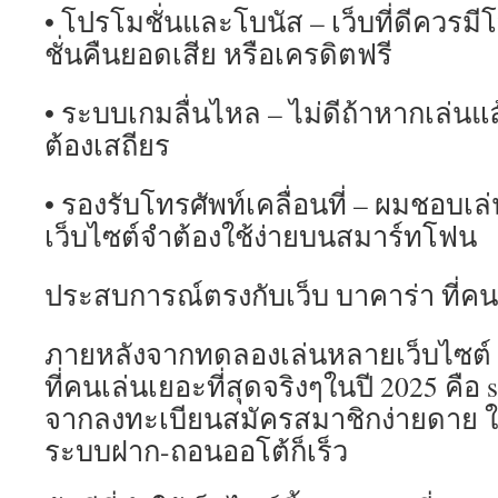
• โปรโมชั่นและโบนัส – เว็บที่ดีควรม
ชั่นคืนยอดเสีย หรือเครดิตฟรี
• ระบบเกมลื่นไหล – ไม่ดีถ้าหากเล่น
ต้องเสถียร
• รองรับโทรศัพท์เคลื่อนที่ – ผมชอบเล่
เว็บไซต์จำต้องใช้ง่ายบนสมาร์ทโฟน
ประสบการณ์ตรงกับเว็บ บาคาร่า ที่คนเ
ภายหลังจากทดลองเล่นหลายเว็บไซต์ 
ที่คนเล่นเยอะที่สุดจริงๆในปี 2025 คือ
จากลงทะเบียนสมัครสมาชิกง่ายดาย ใช้
ระบบฝาก-ถอนออโต้ก็เร็ว