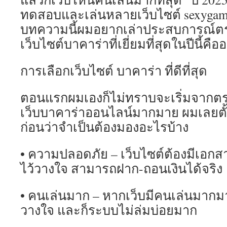
ทดสอบและเล่นหลายเว็บไซต์ sexygam
บทความนี้ผมอยากเล่าประสบการณ์ตรงใ
เว็บไซต์บาคาร่าที่เยี่ยมที่สุดในปีนี้คือ
การเลือกเว็บไซต์ บาคาร่า ที่ดีที่สุด
ตอนแรกผมเองก็ไม่ทราบจะเริ่มจากตรง
เว็บบาคาร่าออนไลน์มากมาย ผมเลยต
ก่อนว่าจำเป็นต้องมองอะไรบ้าง
• ความปลอดภัย – เว็บไซต์ต้องมีเอกสา
ไว้วางใจ สามารถฝาก-ถอนเงินได้จริง
• คนเล่นมาก – หากเว็บมีคนเล่นมากม
วางใจ และก็ระบบไม่ล่มบ่อยมาก