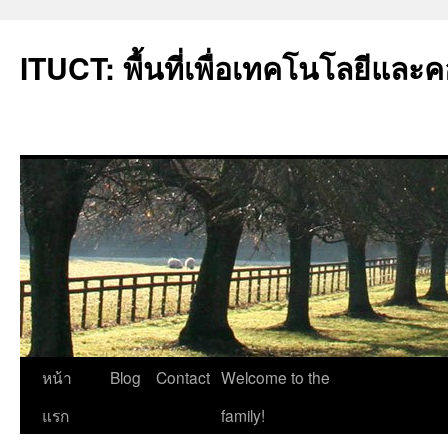
ITUCT: พื้นที่เพื่อเทคโนโลยีและ
ข้าม
หน้า
Blog
Contact
Welcome to the
ไป
แรก
family!