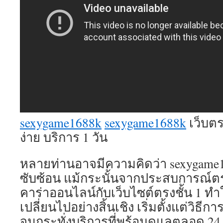
sexygame1688k
sexygame1688k
เว็บตร
ง่าย บริการ 1 วัน
หลายท่านอาจมีความคิดว่า sexygame16
ซับซ้อน แม้กระนั้นจากประสบการณ์
คาร่าออนไลน์กับเว็บไซต์ตรงชั้น 1 ท
เปลี่ยนไปอย่างสิ้นเชิง เริ่มตั้งแต่วิธี
จนกระทั่งบริการที่พร้อมดูแลตลอด 24 