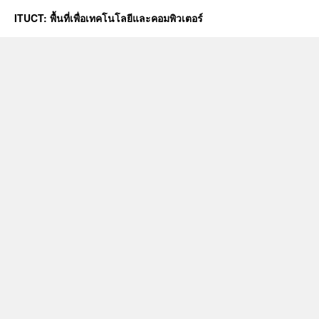
ITUCT: พื้นที่เพื่อเทคโนโลยีและคอมพิวเตอร์