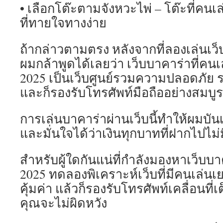
• เลือกโต๊ะตามจังหวะไพ่ – โต๊ะที่คนเ
ที่ทายใจทางง่าย
ถ้ากล่าวตามตรง หลังจากที่ลองเล่นเว
ผมกล้าพูดได้เลยว่า เว็บบาคาร่าที่คนเล
2025 เป็นเว็บศูนย์รวมความปลอดภัย 
และก็รองรับโทรศัพท์มือถืออย่างสมบู
การเล่นบาคาร่าผ่านเว็บนี้ทำให้ผมบัน
และมั่นใจได้ว่าเงินทุกบาทที่ฝากไปไม
สำหรับผู้ใดกันแน่ที่กำลังมองหาเว็บบาคา
2025 ทดลองพิเคราะห์เว็บที่มีคนเล่นเ
คุ้มค่า แล้วก็รองรับโทรศัพท์เคลื่อนที่
คุณจะไม่ผิดหวัง