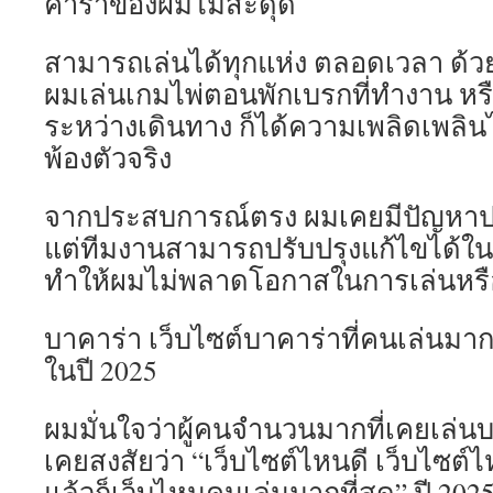
คาร่าของผมไม่สะดุด
สามารถเล่นได้ทุกแห่ง ตลอดเวลา ด้
ผมเล่นเกมไพ่ตอนพักเบรกที่ทำงาน หรื
ระหว่างเดินทาง ก็ได้ความเพลิดเพลินไ
พ้องตัวจริง
จากประสบการณ์ตรง ผมเคยมีปัญหาป
แต่ทีมงานสามารถปรับปรุงแก้ไขได้ในท
ทำให้ผมไม่พลาดโอกาสในการเล่นหร
บาคาร่า เว็บไซต์บาคาร่าที่คนเล่นมากที
ในปี 2025
ผมมั่นใจว่าผู้คนจำนวนมากที่เคยเล่น
เคยสงสัยว่า “เว็บไซต์ไหนดี เว็บไซต์
แล้วก็เว็บไหนคนเล่นมากที่สุด” ปี 2025