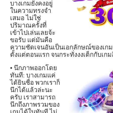
บางเกมยังคงอยู่
ในความทรงจำ
เสมอ ไม่ใช่
ปริมาณครั้งที่
เข้าไปเล่นเลยจ้ะ
ขอรับ แต่มันคือ
ความชัดเจนอันเป็นเอกลักษณ์ของเกม ส
ตั้งแต่ตอนแรก จนกระทั่งงงเต็กกับเกม
• นึกภาพออกโดย
ทันที: บางเกมแค่
ได้ยินชื่อ พวกเราก็
นึกได้แล้วล่ะนะ
ครับ เราสามารถ
นึกถึงภาพรวมของ
เกมได้ในทันที ไม่