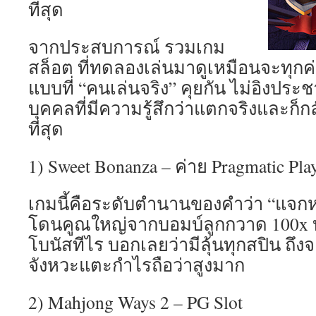
ที่สุด
จากประสบการณ์ รวมเกม
สล็อต ที่ทดลองเล่นมาดูเหมือนจะทุก
แบบที่ “คนเล่นจริง” คุยกัน ไม่อิงปร
บุคคลที่มีความรู้สึกว่าแตกจริงและก็ก
ที่สุด
1) Sweet Bonanza – ค่าย Pragmatic Pla
เกมนี้คือระดับตำนานของคำว่า “แจกห
โดนคูณใหญ่จากบอมบ์ลูกกวาด 100x บ
โบนัสทีไร บอกเลยว่ามีลุ้นทุกสปิน ถึ
จังหวะแตะกำไรถือว่าสูงมาก
2) Mahjong Ways 2 – PG Slot