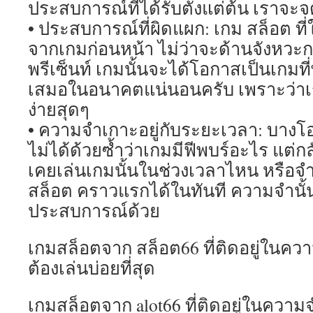
ประสบการณ์ที่ได้รับตั้งแต่ต้น เราจะ
• ประสบการณ์ที่ผิดแผก: เกม สล็อต ที
จากเกมก่อนหน้า ไม่ว่าจะด้านจังหวะ
พรีเซ็นท์ เกมนั้นจะได้โอกาสเป็นเกมที
เสมอในอนาคตแน่นอนครับ เพราะว่าเร
ง่ายสุดๆ
• ความจำเกาะอยู่กับระยะเวลา: บา
ไม่ได้ด้วยซ้ำว่าเกมมีฟีพบร์อะไร แต่ก
เคยเล่นเกมนั้นในช่วงเวลาไหน หรือจำ
สล็อต คราวแรกได้ในทันที ความจำนั้น
ประสบการณ์ด้วย
เกมสล็อตจาก สล็อต66 ที่ติดอยู่ในคว
ต้องเล่นบ่อยที่สุด
เกมสล็อตจาก alot66 ที่ติดอยู่ในควา