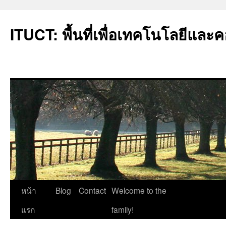
ITUCT: พื้นที่เพื่อเทคโนโลยีและ
ข้าม
หน้า
Blog
Contact
Welcome to the
ไป
แรก
family!