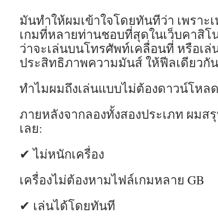
มันทำให้ผมเข้าใจโดยทันทีว่า เพราะเ
เกมที่หลายท่านชอบที่สุดในเว็บคาสิโ
ว่าจะเล่นบนโทรศัพท์เคลื่อนที่ หรือเ
ประสิทธิภาพความมันส์ ให้ฟีลเดียวกัน
ทำไมผมถึงเล่นแบบไม่ต้องดาวน์โห
ภายหลังจากลองทั้งสองประเภท ผมสรุปเ
เลย:
✔ ไม่หนักเครื่อง
เครื่องไม่ต้องหามไฟล์เกมหลาย GB
✔ เล่นได้โดยทันที