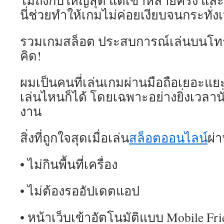
ไม่ถึงกับใหญ่สุด แต่เข้าหลายครั้ง แล
นี่ช่วยทำให้เกมไม่ค่อยเงียบจนกระทั่งเ
รวมเกมสล็อต ประสบการณ์เล่นบนโทรศัพ
คิด!
ผมเป็นคนที่เล่นเกมผ่านมือถือเยอะแยะ
เล่นไหนก็ได้ โดยเฉพาะอย่างยิ่งเวลาน
งาน
สิ่งที่ถูกใจสุดเมื่อเล่น
สล็อตออนไลน์
ผ่า
• ไม่กินพื้นที่เครื่อง
• ไม่ต้องรออัปเดตแอป
• หน้าเว็บเข้าอัตโนมัติแบบ Mobile Fri