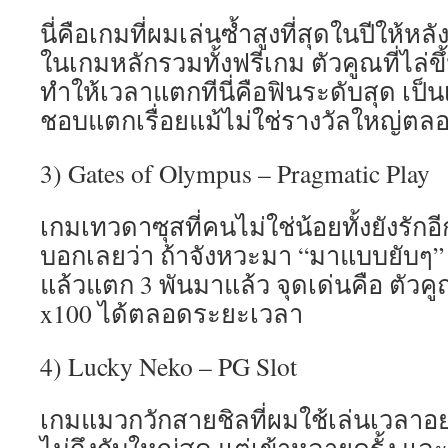
นี่คือเกมที่ผมเล่นซ้ำสูงที่สุดในปีให้หล
ในเกมหลักรวมทั้งฟรีเกม ตัวคูณที่ไล่ขึ
ทำให้เวลาแตกทีนี่คือฟินระดับสุด เป็
ชอบแตกเรื่อยแม้ไม่ใช่รางวัลใหญ่ตล
3) Gates of Olympus – Pragmatic Play
เกมเทวดาซุสที่คนไม่ใช่น้อยทั้งยังรักอีก
บอกเลยว่า ถ้าจังหวะมา “มาแบบยับๆ
แล้วแตก 3 พันมาแล้ว จุดเด่นคือ ตัวคูณ
x100 ได้ตลอดระยะเวลา
4) Lucky Neko – PG Slot
เกมแมวกวักสายชิลที่ผมใช้เล่นเวลา