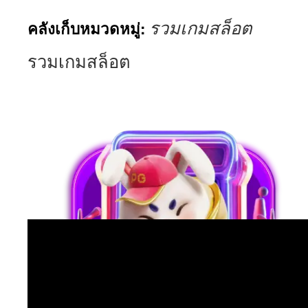
ยัง
รวมเกมสล็อต
คลังเก็บหมวดหมู่:
เนื้อหา
รวมเกมสล็อต