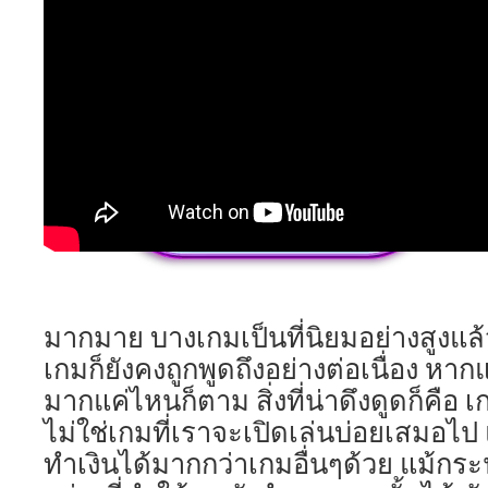
มากมาย บางเกมเป็นที่นิยมอย่างสูงแล
เกมก็ยังคงถูกพูดถึงอย่างต่อเนื่อง ห
มากแค่ไหนก็ตาม สิ่งที่น่าดึงดูดก็คือ 
ไม่ใช่เกมที่เราจะเปิดเล่นบ่อยเสมอไป แ
ทำเงินได้มากกว่าเกมอื่นๆด้วย แม้กระ