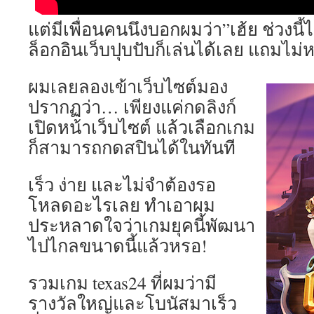
แต่มีเพื่อนคนนึงบอกผมว่า”เฮ้ย ช่วงนี
ล็อกอินเว็บปุบปับก็เล่นได้เลย แถมไม่ห
ผมเลยลองเข้าเว็บไซต์มอง
ปรากฏว่า… เพียงแค่กดลิงก์
เปิดหน้าเว็บไซต์ แล้วเลือกเกม
ก็สามารถกดสปินได้ในทันที
เร็ว ง่าย และไม่จำต้องรอ
โหลดอะไรเลย ทำเอาผม
ประหลาดใจว่าเกมยุคนี้พัฒนา
ไปไกลขนาดนี้แล้วหรอ!
รวมเกม texas24 ที่ผมว่ามี
รางวัลใหญ่และโบนัสมาเร็ว