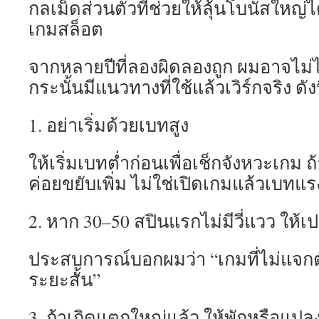
กลเม็ดส่วนตัวที่ช่วยให้ลุ้นโบนัสใหญ่ได
เกมสล็อต
จากหลายปีที่ลองผิดลองถูก ผมอาจไม่ไ
กระนั้นมีแนวทางที่ใช้แล้วเวิร์กจริง ดังน
1. อย่าเริ่มด้วยเบทสูง
ให้เริ่มเบทต่ำก่อนเพื่อเช็กจังหวะเกม ถ
ค่อยขยับเพิ่ม ไม่ใช่เปิดเกมแล้วเบทแร
2. หาก 30–50 สปินแรกไม่มีวี่แวว ให้
ประสบการณ์บอกผมว่า “เกมที่ไม่แจกตั
ระยะสั้น”
3. ถ้าเกิดแตกใหญ่แล้ว ให้พักหรือแปล