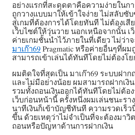
อย่างแรกที่สะดุดตาคือความง่ายในการ
ถูกวางแบบมาให้เข้าใจง่าย ไม่สลับซับซ้
สู่เกมที่ต้องการได้โดยทันที ไม่ต้อง
เว็บไซต์ให้วุ่นวาย นอกเหนือจากนั้น เว
ค่ายเกมชั้นนำไว้ภายในที่เดียว ไม่ว่าจ
มาเก๊า69
Pragmatic หรือค่ายอื่นๆที่ผม
สามารถเข้าเล่นได้ทันทีโดยไม่ต้องโ
ผมติดใจที่สุดเป็น มาเก๊า69 ระบบฝากถอ
และไม่มีอย่างน้อย ผมสามารถฝากเงินเ
รวมทั้งถอนเงินออกได้ทันทีโดยไม่ต้
เว็บก่อนหน้านี้ ครั้งหนึ่งผมเล่นชนะรางว
นาทีเงินก็เข้าบัญชีทันที ความรวดเร็ว
ขึ้น ด้วยเหตุว่าไม่จำเป็นที่จะต้องมาว
ถอนหรือปัญหาด้านการฝากเงิน