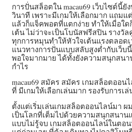
การปั่นสล็อตใน macau69 เว็บไซต์นี้ยังบ
วินาที เพราะมีเกมให้เลือกมาก แถมแต
แล้วก็แจ็คพอตที่แตกง่าย ทำให้เมื่อใดก
เต้น ไม่ว่าจะเป็นโบนัสฟรีสปิน รางวั
ทุกการหมุนทำให้หัวใจเต้นแรงตลอดเ
แนวทางการปั่นแบบสลับสูงต่ำกับเว็บนี้
พอใจมากมาย ได้ทั้งยังความสนุกสนานร
กำไร
macau69 สมัคร สมัคร เกมสล็อตออนไลน
ที่ มีเกมให้เลือกเล่นมาก รองรับการเล่
ตั้งแต่เริ่มเล่นเกมสล็อตออนไลน์มา ผม
เป็นโลกที่เต็มไปด้วยความสนุกสนาน
แบบไม่รู้จบ เกมสล็อตออนไลน์ในตอนนี้
แต่ก่อนเลย ที่ต้องเดินทางไปคาสิโนห