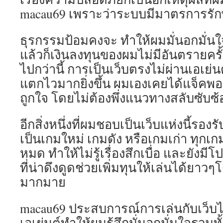
macau69 เพราะว่าระบบมีมาตรการรัก
ธุรกรรมป้อมคงจะ ทำให้ผมมั่นอกมั่นใจ
แล้วก็เงินลงทุนของผมไม่มีอันตรายครั้ง
ไปกว่านี้ การเป็นเว็บตรงไม่ผ่านเอเย่น
แตกไวมากยิ่งขึ้น ผมเองเคยได้แจ็ค
ถูกใจ โดยไม่ต้องพึ่งแนวทางสลับซับซ
อีกสิ่งหนึ่งที่ผมชอบเป็นเว็บแห่งนี้รอง
เป็นเกมใหม่ เกมดัง หรือเกมเก่า ทุกเ
หมด ทำให้ไม่รู้เรื่องสึกเบื่อ และยังมี
ที่น่าดึงดูดช่วยเพิ่มทุนให้เล่นได้ยาว
มากมาย
macau69 ประสบการณ์การเล่นกับเว็บไ
เอเย่นต์ทำให้ผมรู้สึกมั่นอกมั่นใจรวมท