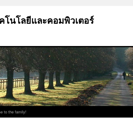
อเทคโนโลยีและคอมพิวเตอร์
 to the family!