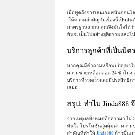
เมื่อพูดถึงการเล่นเกมพนันออนไลน์
ให้ความสำคัญกับเรื่องนี้เป็นอั
มาตรฐานสากล คุณจึงมั่นใจได้ว่
พันจะเป็นไปอย่างยุติธรรมและโป
บริการลูกค้าที่เป็นมิ
หากคุณมีคำถามหรือพบปัญหาในกา
ความช่วยเหลือตลอด 24 ชั่วโมง ด
บริการที่รวดเร็วและมีประสิทธิ
เสมอ
สรุป: ทำไม Jinda888 จึ
จากเหตุผลทั้งหมดที่กล่าวมา ไ
ทันใจ โปรโมชั่นสุดคุ้มค่า ความปล
สำคัญที่ทำให้
Jinda888
ก้าวขึ้นม