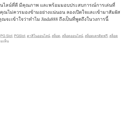
ไลน์ที่ดี มีคุณภาพ และพร้อมมอบประสบการณ์การเล่นที่
กที่คุณไม่ควรมองข้ามอย่างแน่นอน ลองเปิดใจและเข้ามาสัมผัส
จะเข้าใจว่าทำไม Jinda888 ถึงเป็นที่พูดถึงในวงการนี้
,
PG Slot
,
PGSlot
,
คาสิโนออนไลน์
,
สล็อต
,
สล็อตออนไลน์
,
สล็อตเครดิตฟรี
,
สล็อต
บน
มเห็น
ทำไม
Jinda888
ถึง
เป็น
เว็บ
สล็อต
ที่
หลาย
คน
เริ่ม
หัน
มา
สนใจ