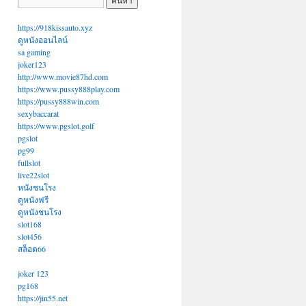
https://918kissauto.xyz
ดูหนังออนไลน์
sa gaming
joker123
http://www.movie87hd.com
https://www.pussy888play.com
https://pussy888win.com
sexybaccarat
https://www.pgslot.golf
pgslot
pg99
fullslot
live22slot
หนังชนโรง
ดูหนังฟรี
ดูหนังชนโรง
slot168
slot456
สล็อต66
joker 123
pg168
https://jin55.net