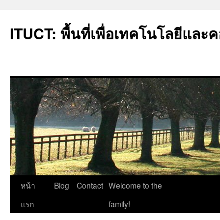
ITUCT: พื้นที่เพื่อเทคโนโลยีและ
ข้าม
หน้า
Blog
Contact
Welcome to the
ไป
แรก
family!