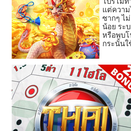
โปรโมทว
แต่ความไ
ซากๆ ไม่
น้อย ระบ
หรือพบโป
กระนั้นใ