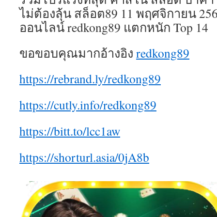
ไม่ต้องลุ้น สล็อต89 11 พฤศจิกายน 25
ออนไลน์ redkong89 แตกหนัก Top 14
ขอขอบคุณมากอ้างอิง
redkong89
https://rebrand.ly/redkong89
https://cutly.info/redkong89
https://bitt.to/lcc1aw
https://shorturl.asia/0jA8b