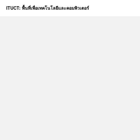
ITUCT: พื้นที่เพื่อเทคโนโลยีและคอมพิวเตอร์