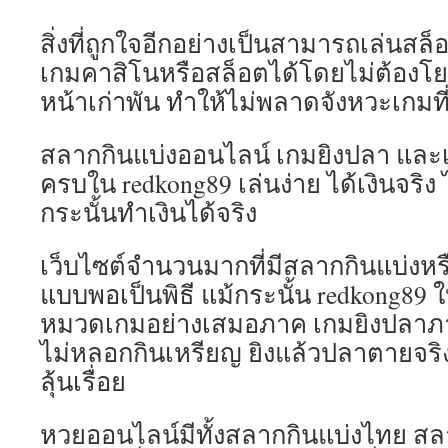
สิ่งที่ถูกใจอีกอย่างเป็นสามารถเล่นสล
เกมคาสิโนหรือสล็อตได้โดยไม่ต้องโ
หน้าเก่าพัน ทำให้ไม่พลาดจังหวะเกมที่ก
สลากกินแบ่งออนไลน์ เกมยิงปลา และเก
ครบใน redkong89 เล่นง่าย ได้เงินจริง 
กระนั้นทำเงินได้จริง
เว็บไซต์จำนวนมากที่มีสลากกินแบ่งหร
แบบพอเป็นพิธี แม้กระนั้น redkong89 
หมวดเกมอย่างเสมอภาค เกมยิงปลาภา
ไม่หลอกกินเหรียญ ยิงแล้วปลาตายจริง
ลุ้นเรื่อย
หวยออนไลน์มีทั้งสลากกินแบ่งไทย สล