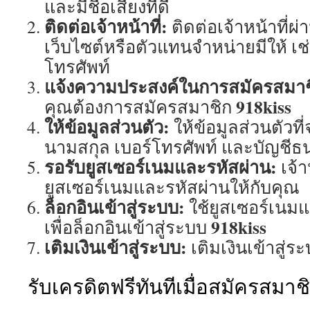
และมีชื่อเสียงที่ดี
ติดต่อเจ้าหน้าที่:
ติดต่อเจ้าหน้าที่ผ่
เว็บไซต์หรือตัวแทนจำหน่ายมีให้ เช
โทรศัพท์
แจ้งความประสงค์ในการสมัครสมาช
918kiss
คุณต้องการสมัครสมาชิก
ให้ข้อมูลส่วนตัว:
ให้ข้อมูลส่วนตัวที่จ
นามสกุล เบอร์โทรศัพท์ และบัญชี
รอรับยูสเซอร์เนมและรหัสผ่าน:
เจ้า
ยูสเซอร์เนมและรหัสผ่านให้กับคุณ
ล็อกอินเข้าสู่ระบบ:
ใช้ยูสเซอร์เนมแล
918kiss
เพื่อล็อกอินเข้าสู่ระบบ
เติมเงินเข้าสู่ระบบ:
เติมเงินเข้าสู่ระ
รับเครดิตฟรีทันทีเมื่อสมัครสมาช