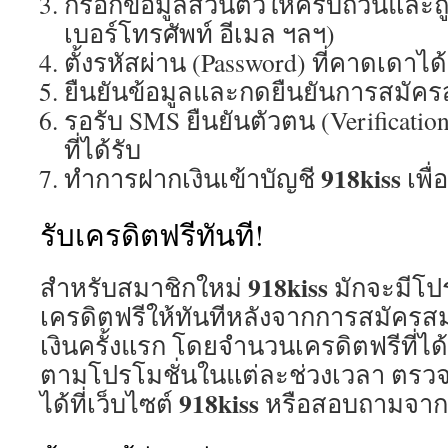
กรอกข้อมูลส่วนตัวให้ครบถ้วนและถูก
เบอร์โทรศัพท์ อีเมล ฯลฯ)
ตั้งรหัสผ่าน (Password) ที่คาดเดาได
ยืนยันข้อมูลและกดยืนยันการสมัคร
รอรับ SMS ยืนยันตัวตน (Verificati
ที่ได้รับ
918kiss
ทำการฝากเงินเข้าบัญชี
เพื่
รับเครดิตฟรีทันที!
918kiss
สำหรับสมาชิกใหม่
มักจะมีโป
เครดิตฟรีให้ทันทีหลังจากการสมัค
เงินครั้งแรก โดยจำนวนเครดิตฟรีที่ไ
ตามโปรโมชั่นในแต่ละช่วงเวลา ตรวจ
918kiss
ได้ที่เว็บไซต์
หรือสอบถามจากท