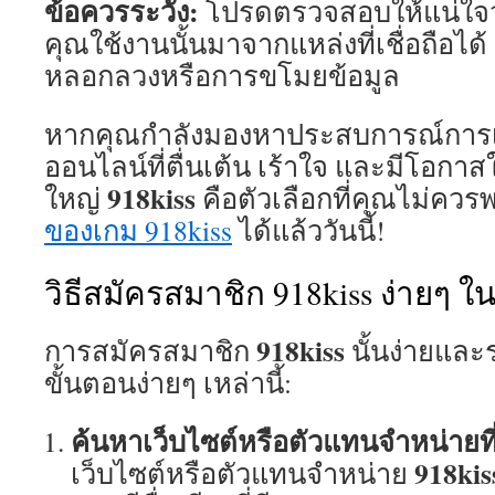
ข้อควรระวัง:
โปรดตรวจสอบให้แน่ใจ
คุณใช้งานนั้นมาจากแหล่งที่เชื่อถือได้ 
หลอกลวงหรือการขโมยข้อมูล
หากคุณกำลังมองหาประสบการณ์การเ
ออนไลน์ที่ตื่นเต้น เร้าใจ และมีโอก
918kiss
ใหญ่
คือตัวเลือกที่คุณไม่คว
ของเกม 918kiss
ได้แล้ววันนี้!
วิธีสมัครสมาชิก 918kiss ง่ายๆ ใน
918kiss
การสมัครสมาชิก
นั้นง่ายและ
ขั้นตอนง่ายๆ เหล่านี้:
ค้นหาเว็บไซต์หรือตัวแทนจำหน่ายที่น
918kis
เว็บไซต์หรือตัวแทนจำหน่าย