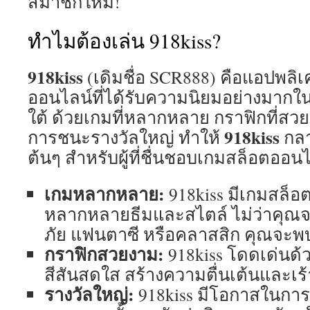
สมาชิกใหม่!
ทำไมต้องเล่น 918kiss?
918kiss
(เดิมชื่อ SCR888) คือแอปพลิเ
ออนไลน์ที่ได้รับความนิยมอย่างมากใ
ใต้ ด้วยเกมที่หลากหลาย กราฟิกที่ส
918kiss
การชนะรางวัลใหญ่ ทำให้
กลา
ต้นๆ สำหรับผู้ที่ชื่นชอบเกมสล็อตออน
เกมหลากหลาย:
918kiss มีเกมสล็อ
หลากหลายธีมและสไตล์ ไม่ว่าคุ
ภัย แฟนตาซี หรือคลาสสิก คุณจะพบ
กราฟิกสวยงาม:
918kiss โดดเด่นด้
สีสันสดใส สร้างความตื่นเต้นและเร้า
รางวัลใหญ่:
918kiss มีโอกาสในกา