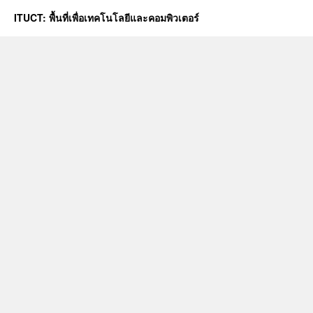
ITUCT: พื้นที่เพื่อเทคโนโลยีและคอมพิวเตอร์