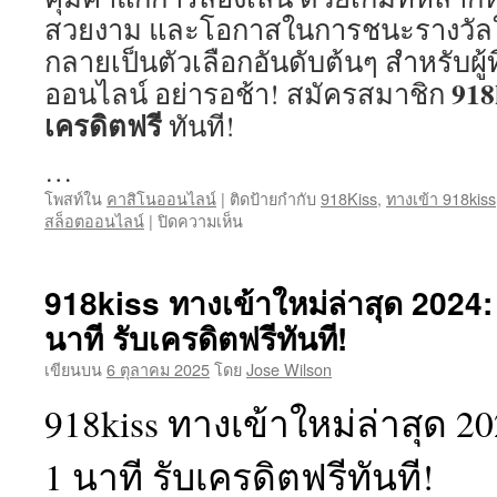
สวยงาม และโอกาสในการชนะรางวัลใ
กลายเป็นตัวเลือกอันดับต้นๆ สำหรับผู้
918
ออนไลน์ อย่ารอช้า! สมัครสมาชิก
เครดิตฟรี
ทันที!
…
โพสท์ใน
คาสิโนออนไลน์
|
ติดป้ายกำกับ
918Kiss
,
ทางเข้า 918kiss
บน
สล็อตออนไลน์
|
ปิดความเห็น
918kiss
ทาง
เข้า
918kiss ทางเข้าใหม่ล่าสุด 2024:
ใหม่
นาที รับเครดิตฟรีทันที!
ล่าสุด
2024:
เขียนบน
6 ตุลาคม 2025
โดย
Jose Wilson
สมัคร
ง่าย
918kiss ทางเข้าใหม่ล่าสุด 2
ใน
1
1 นาที รับเครดิตฟรีทันที!
นาที
รับ