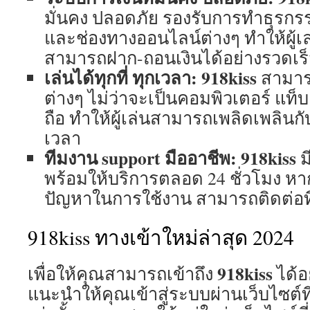
มั่นคง ปลอดภัย รองรับการทำธุรก
และช่องทางออนไลน์ต่างๆ ทำให้ผู้เล
สามารถฝาก-ถอนเงินได้อย่างรวดเ
เล่นได้ทุกที่ ทุกเวลา:
918kiss
สามาร
ต่างๆ ไม่ว่าจะเป็นคอมพิวเตอร์ แท็บ
ถือ ทำให้ผู้เล่นสามารถเพลิดเพลินกับ
เวลา
ทีมงาน support มืออาชีพ:
918kiss
ม
พร้อมให้บริการตลอด 24 ชั่วโมง หากผ
ปัญหาในการใช้งาน สามารถติดต่อท
918kiss ทางเข้าใหม่ล่าสุด 2024
918kiss
เพื่อให้คุณสามารถเข้าถึง
ได้อ
แนะนำให้คุณเข้าสู่ระบบผ่านเว็บไซต์ที