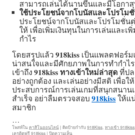
สามารถเล่นได้นานขึ้นและมีโอกาส
ใช้ประโยชน์จากโบนัสและโปรโมชั่
ประโยชน์จากโบนัสและโปรโมชั่นต่า
ให้ เพื่อเพิ่มเงินทุนในการเล่นและ
กำไร
918kiss
โดยสรุปแล้ว
เป็นแพลตฟอร์มเ
น่าสนใจและมีศักยภาพในการทำกำไร แ
918kiss ทางเข้าใหม่ล่าสุด
เข้าถึง
ที่ป
อย่างถูกต้อง และเล่นอย่างมีสติ เพื่อให
ประสบการณ์การเล่นเกมที่สนุกสนา
918kiss
สำเร็จ อย่าลืมตรวจสอบ
ให้แน
สมาชิก
…
โพสท์ใน
คาสิโนออนไลน์
|
ติดป้ายกำกับ
918Kiss
,
ทางเข้า 918kiss
บน
เครดิตฟรี 918kiss
|
ปิดความเห็น