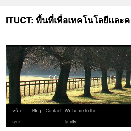
ITUCT: พื้นที่เพื่อเทคโนโลยีและ
ข้าม
หน้า
Blog
Contact
Welcome to the
ไป
แรก
family!