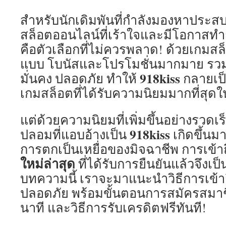
เครดิต
ฟรี
สำหรับนักเดิมพันที่กำลังมองหาประส
ทันที!
สล็อตออนไลน์ที่เร้าใจและมีโอกาสทำ
คือตัวเลือกที่ไม่ควรพลาด! ด้วยเกม
แบบ โบนัสและโปรโมชั่นมากมาย รวมถ
918kiss
มั่นคง ปลอดภัย ทำให้
กลายเป
เกมสล็อตที่ได้รับความนิยมมากที่สุดใ
แต่ด้วยความนิยมที่เพิ่มขึ้นอย่างรวดเร
918kiss
ปลอมที่แอบอ้างเป็น
เกิดขึ้นมา
การตกเป็นเหยื่อของมิจฉาชีพ การเข้า
ใหม่ล่าสุด
ที่ได้รับการยืนยันแล้วจึงเป็
บทความนี้ เราจะมาแนะนำวิธีการเข้า
ปลอดภัย พร้อมขั้นตอนการสมัครสมาช
นาที และวิธีการรับเครดิตฟรีทันที!