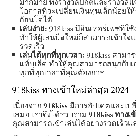
มากมาย ทั้งรางวัลปกติและรางวัลแจ็
โอกาสที่จะเปลี่ยนเงินทุนเล็กน้อยให
ก้อนโตได้
เล่นง่าย:
918kiss มีอินเทอร์เฟซที่ใช
ทำให้ผู้เล่นมือใหม่ก็สามารถเข้าใจแ
รวดเร็ว
เล่นได้ทุกที่ทุกเวลา:
918kiss สามาร
แท็บเล็ต ทำให้คุณสามารถสนุกกับ
ทุกที่ทุกเวลาที่คุณต้องการ
918kiss ทางเข้าใหม่ล่าสุด 2024
918kiss
เนื่องจาก
มีการอัปเดตและเปล
918kiss ทางเข้
เสมอ เราจึงได้รวบรวม
คุณสามารถเข้าเล่นได้อย่างรวดเร็ว