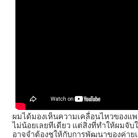
ผมได้มองเห็นความเคลื่อนไหวของแ
ไม่น้อยเลยทีเดียว แต่สิ่งที่ทำให้ผมจับ
อาจจำต้องชูให้กับการพัฒนาของค่าย