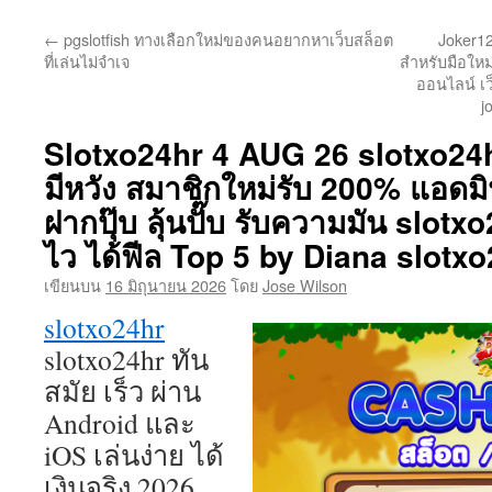
ยัง
←
pgslotfish ทางเลือกใหม่ของคนอยากหาเว็บสล็อต
Joker12
เนื้อหา
ที่เล่นไม่จำเจ
สำหรับมือใหม่
ออนไลน์ เว
j
Slotxo24hr 4 AUG 26 slotxo24hr 
มีหวัง สมาชิกใหม่รับ 200% แอดมิ
ฝากปุ๊บ ลุ้นปั๊บ รับความมัน slotxo
ไว ได้ฟีล Top 5 by Diana slotx
เขียนบน
16 มิถุนายน 2026
โดย
Jose Wilson
slotxo24hr
slotxo24hr ทัน
สมัย เร็ว ผ่าน
Android และ
iOS เล่นง่าย ได้
เงินจริง 2026