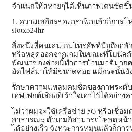
จำแนกให้สหายๆได้เห็นภาพเด่นชัดขึ้
1. ความเสถียรของกราฟิกแล้วก็การโหล
slotxo24hr
สิ่งหนึ่งที่คนเล่นเกมโทรศัพท์มือถือกล
หรือหลุดออกจากเกมในขณะที่โบนัสกำ
พัฒนาของค่ายนี้ทำการบ้านมาดีมากคร
อัดไฟล์มาให้มีขนาดค่อย แม้กระนั้นยั
รักษาความแหลมคมชัดของภาพระดับ F
เอฟเฟกต์เสียงที่เร้าใจเอาไว้ได้อย่าง
ไม่ว่าผมจะใช้เครือข่าย 5G หรือเชื่อมต
สาธารณะ ตัวเกมก็สามารถโหลดหน้า
ได้อย่างเร็ว จังหวะการหมุนแล้วก็กา