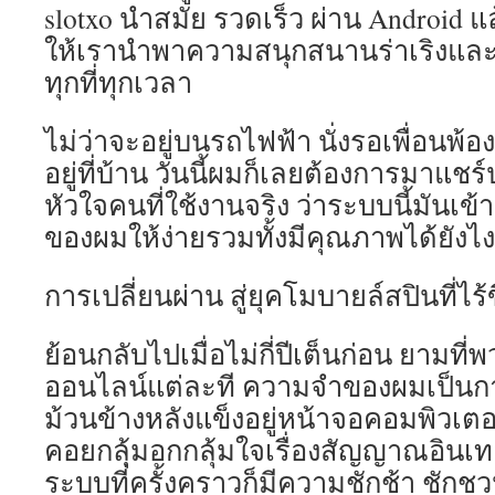
slotxo นำสมัย รวดเร็ว ผ่าน Android แล
ให้เรานำพาความสนุกสนานร่าเริงและ
ทุกที่ทุกเวลา
ไม่ว่าจะอยู่บนรถไฟฟ้า นั่งรอเพื่อนพ้อ
อยู่ที่บ้าน วันนี้ผมก็เลยต้องการมา
หัวใจคนที่ใช้งานจริง ว่าระบบนี้มัน
ของผมให้ง่ายรวมทั้งมีคุณภาพได้ยังไ
การเปลี่ยนผ่าน สู่ยุคโมบายล์สปินที่ไร
ย้อนกลับไปเมื่อไม่กี่ปีเต็นก่อน ยามที
ออนไลน์แต่ละที ความจำของผมเป็นการ
ม้วนข้างหลังแข็งอยู่หน้าจอคอมพิวเต
คอยกลุ้มอกกลุ้มใจเรื่องสัญญาณอินเทอ
ระบบที่ครั้งคราวก็มีความชักช้า ชักช