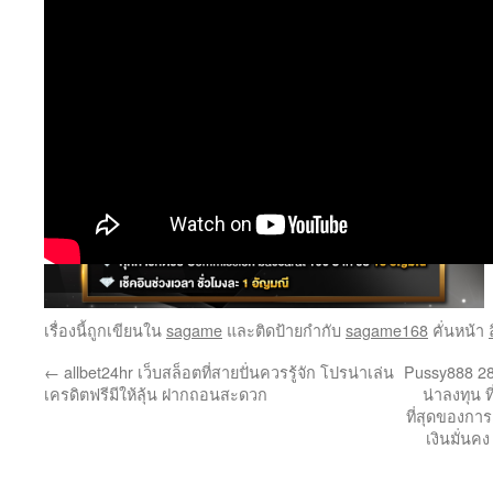
เรื่องนี้ถูกเขียนใน
sagame
และติดป้ายกำกับ
sagame168
คั่นหน้า
←
allbet24hr เว็บสล็อตที่สายปั่นควรรู้จัก โปรน่าเล่น
Pussy888 28
เครดิตฟรีมีให้ลุ้น ฝากถอนสะดวก
น่าลงทุน 
ที่สุดของกา
เงินมั่นค