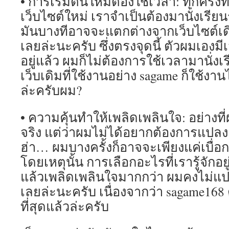
• การเริ่มต้นใหม่ต้องใช้เวลา: ทุกครั้ง
เว็บไซต์ใหม่ เราจำเป็นต้องมานั่งเรียนรู
มันบางทีอาจจะแตกต่างจากเว็บไซต์เด
เลยล่ะนะครับ ซึ่งตรงจุดนี้ ตัวผมเองม
อยู่แล้ว ผมก็ไม่ต้องการใช้เวลามานั่งเ
เว็บเดิมที่ใช้งานอย่าง sagame ก็ใช้งาน
ล่ะครับผม?
• ความคุ้นทำให้เพลิดเพลินใจ: อย่างที่ผ
จริง แต่ว่าผมไม่ได้อยากต้องการแปลง
ฮ่า… ผมบางครั้งก็อาจจะเพียงแค่เบื่อก
โดยเหตุนั้น การเลือกอะไรที่เรารู้จักอยู
แล้วเพลิดเพลินใจมากกว่า ผมคงไม่แป
เลยล่ะนะครับ เนื่องจากว่า sagame16
ที่สุดแล้วล่ะครับ