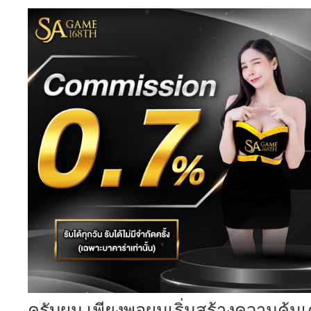
ครับผม เพียงพอผมเริ่มสร้างความคุ้