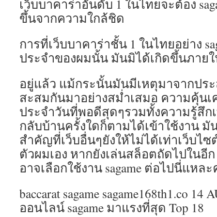
เว็บบาคาร่าอันดับ 1 ในไทยจะต้อง saga
ขึ้นจากความใกล้ชิด
การที่เว็บบาคาร่าชั้น 1 ในไทยอย่าง s
ประจำของผมนั้น มันมิได้เกิดขึ้นภายใ
อยู่แล้ว แม้กระนั้นมันมีเหตุมาจากปร
สะสมกันมาอย่างสม่ำเสมอ ความคุ้นเคยท
ประจำวันที่พอดีสุดๆรวมทั้งความรู้สึ
กลับบ้านครั้งใดก็ตามได้เข้าใช้งาน ม
สำคัญที่เว็บอื่นๆยังให้ไม่ได้เท่าเว็บไซต
ตัวผมเอง หากยังเล่นสล็อตถัดไปในอีก 
อาจเลือกใช้งาน sagame ต่อไปนี่แหละ
baccarat sagame sagame168th1.co 14 
ออนไลน์ sagame มาแรงที่สุด Top 18