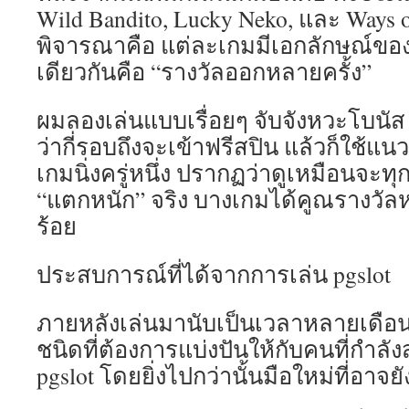
Wild Bandito, Lucky Neko, และ Ways of 
พิจารณาคือ แต่ละเกมมีเอกลักษณ์ของตั
เดียวกันคือ “รางวัลออกหลายครั้ง”
ผมลองเล่นแบบเรื่อยๆ จับจังหวะโบนัส
ว่ากี่รอบถึงจะเข้าฟรีสปิน แล้วก็ใช้แ
เกมนิ่งครู่หนึ่ง ปรากฏว่าดูเหมือนจะทุก
“แตกหนัก” จริง บางเกมได้คูณรางวัลห
ร้อย
ประสบการณ์ที่ได้จากการเล่น pgslot
ภายหลังเล่นมานับเป็นเวลาหลายเดือ
ชนิดที่ต้องการแบ่งปันให้กับคนที่กำลัง
pgslot โดยยิ่งไปกว่านั้นมือใหม่ที่อาจย