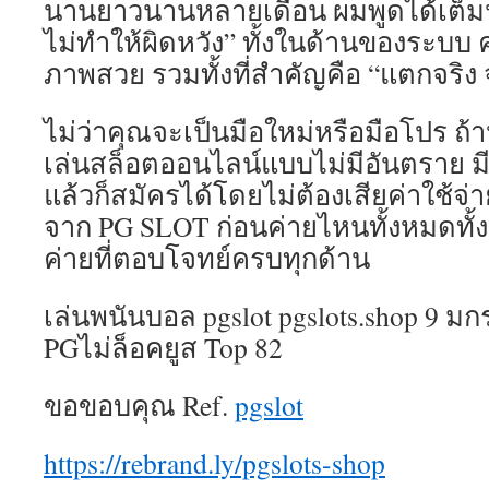
นานยาวนานหลายเดือน ผมพูดได้เต็ม
ไม่ทำให้ผิดหวัง” ทั้งในด้านของระบบ
ภาพสวย รวมทั้งที่สำคัญคือ “แตกจริง 
ไม่ว่าคุณจะเป็นมือใหม่หรือมือโปร ถ้า
เล่นสล็อตออนไลน์แบบไม่มีอันตราย 
แล้วก็สมัครได้โดยไม่ต้องเสียค่าใช้จ่
จาก PG SLOT ก่อนค่ายไหนทั้งหมดทั้งปว
ค่ายที่ตอบโจทย์ครบทุกด้าน
เล่นพนันบอล pgslot pgslots.shop 9 ม
PGไม่ล็อคยูส Top 82
ขอขอบคุณ Ref.
pgslot
https://rebrand.ly/pgslots-shop