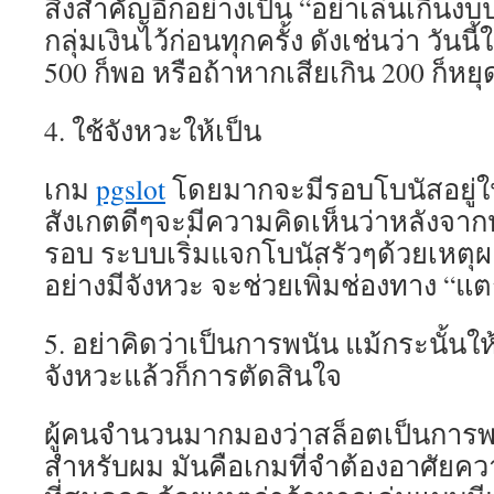
สิ่งสำคัญอีกอย่างเป็น “อย่าเล่นเกิน
กลุ่มเงินไว้ก่อนทุกครั้ง ดังเช่นว่า วันนี
500 ก็พอ หรือถ้าหากเสียเกิน 200 ก็หยุ
4. ใช้จังหวะให้เป็น
เกม
pgslot
โดยมากจะมีรอบโบนัสอยู่ใ
สังเกตดีๆจะมีความคิดเห็นว่าหลังจาก
รอบ ระบบเริ่มแจกโบนัสรัวๆด้วยเหตุผ
อย่างมีจังหวะ จะช่วยเพิ่มช่องทาง “แต
5. อย่าคิดว่าเป็นการพนัน แม้กระนั้นให
จังหวะแล้วก็การตัดสินใจ
ผู้คนจำนวนมากมองว่าสล็อตเป็นการพน
สำหรับผม มันคือเกมที่จำต้องอาศัยคว