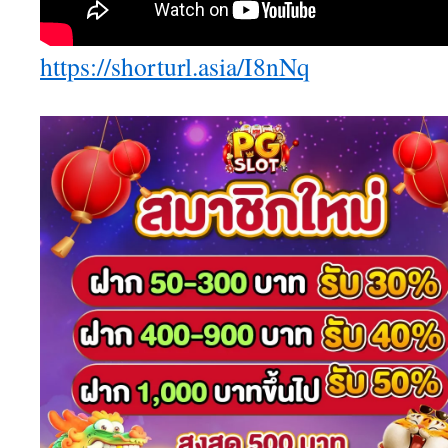
https://shorturl.asia/I8nNq