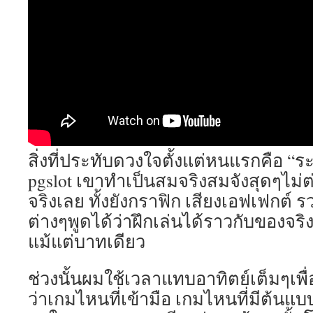
สิ่งที่ประทับดวงใจตั้งแต่หนแรกคือ 
pgslot เขาทำเป็นสมจริงสมจังสุดๆไม่
จริงเลย ทั้งยังกราฟิก เสียงเอฟเฟกต์ รว
ต่างๆพูดได้ว่าฝึกเล่นได้ราวกับของจริ
แม้แต่บาทเดียว
ช่วงนั้นผมใช้เวลาแทบอาทิตย์เต็มๆเพื
ว่าเกมไหนที่เข้ามือ เกมไหนที่มีต้นแบ