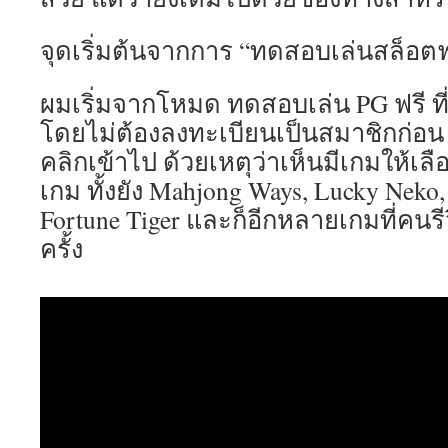
จุดเริ่มต้นจากการ “ทดสอบเล่นสล็อตฟ
ผมเริ่มจากโหมด ทดสอบเล่น PG ฟรี ที่
โดยไม่ต้องลงทะเบียนเป็นสมาชิกก่อน 
คลิกเข้าไป ด้วยเหตุว่าเห็นมีเกมให้เล
เกม ทั้งยัง Mahjong Ways, Lucky Neko, 
Fortune Tiger และก็อีกหลายเกมที่คนร
ครั้ง