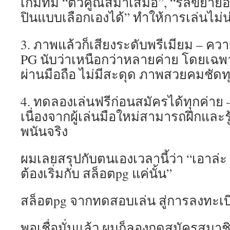
เกมที่มี “ตัวคูณสม่ำเสมอ”, “รีลขยายอั
ปินแบบเลือกเองได้” ทำให้การเล่นไม่น่
3. ภาพแล้วก็เสียงระดับพรีเมียม – ค
PG นับว่าเหนือกว่าหลายค่าย โดยเฉพาะ
ผ่านมือถือ ไม่มีสะดุด ภาพสวยคมชัดท
4. ทดลองเล่นฟรีก่อนสมัครได้ทุกค่าย 
เนื่องจากผู้เล่นมือใหม่สามารถฝึกและรู
พนันจริง
ผมเลยสรุปกับตนเองเวลานี้ว่า “เอาล่ะ
ต้องเริ่มกับ สล็อตpg แค่นั้น”
สล็อตpg จากทดสอบเล่น สู่การลงทะเบ
พอเชื่อมั่นแล้ว ผมก็ลองกดสมัครสมาชิ