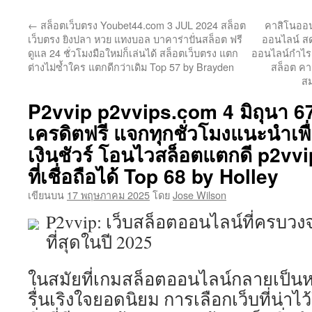
ยัง
←
สล็อตเว็บตรง Youbet44.com 3 JUL 2024 สล็อต
คาสิโนออน
เนื้อหา
เว็บตรง ยิงปลา หวย แทงบอล บาคาร่าปั่นสล็อต ฟรี
ออนไลน์ ส
ดูแล 24 ชั่วโมงมือใหม่ก็เล่นได้ สล็อตเว็บตรง แตก
ออนไลน์กำไรง
ต่างไม่ซ้ำใคร แตกดีกว่าเดิม Top 57 by Brayden
สล็อต ค
สม
P2vvip p2vvips.com 4 มิถุนา 6
เครดิตฟรี แจกทุกชั่วโมงแนะนำเพ
เงินชัวร์ โอนไวสล็อตแตกดี p2vv
ที่เชื่อถือได้ Top 68 by Holley
เขียนบน
17 พฤษภาคม 2025
โดย
Jose Wilson
P2vvip: เว็บสล็อตออนไลน์ที่ครบว
ที่สุดในปี 2025
ในสมัยที่เกมสล็อตออนไลน์กลายเป็น
รื่นเริงใจยอดนิยม การเลือกเว็บที่น่าไ