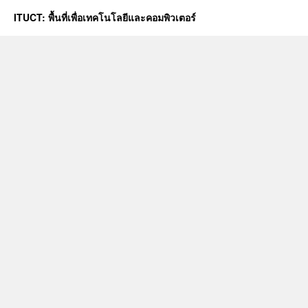
ITUCT: พื้นที่เพื่อเทคโนโลยีและคอมพิวเตอร์