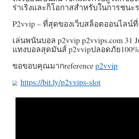
ร่าเริงและก็โอกาสสำหรับในการชนะร
P2vvip – ที่สุดของเว็บสล็อตออนไลน์ที่
เล่นพนันบอล p2vvip p2vvips.com 31 J
แทงบอลสุดมันส์ p2vvipปลอดภัย100%
ขอขอบคุณมากreference
p2vvip
https://bit.ly/p2vvips-slot