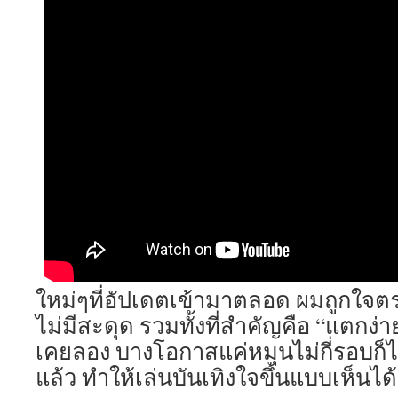
ใหม่ๆที่อัปเดตเข้ามาตลอด ผมถูกใจตรง
ไม่มีสะดุด รวมทั้งที่สำคัญคือ “แตกง่า
เคยลอง บางโอกาสแค่หมุนไม่กี่รอบก็ไ
แล้ว ทำให้เล่นบันเทิงใจขึ้นแบบเห็นได้