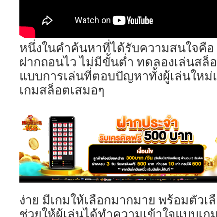
หนึ่งในคำค้นหาที่ได้รับความสนใจคือ
ฝากถอนไว ไม่มีขั้นต่ำ ทดลองเล่นสล็อต 
แบบการเล่นที่ตอบปัญหาทั้งผู้เล่นใหม
เกมสล็อตเสมอๆ
ง่าย มีเกมให้เลือกมากมาย พร้อมตัวเล
ช่วยให้ผู้เล่นได้ทำความเข้าใจแบบเกมก