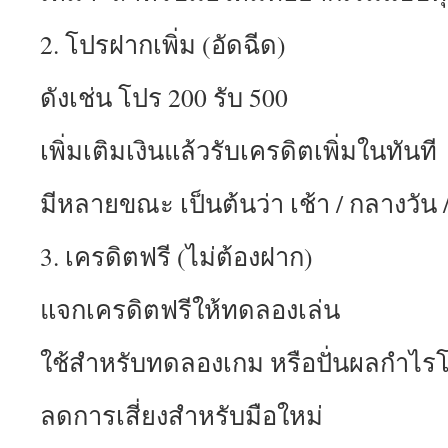
2. โปรฝากเพิ่ม (อัดฉีด)
ดังเช่น โปร 200 รับ 500
เพิ่มเติมเงินแล้วรับเครดิตเพิ่มในทันที
มีหลายขณะ เป็นต้นว่า เช้า / กลางวัน / 
3. เครดิตฟรี (ไม่ต้องฝาก)
แจกเครดิตฟรีให้ทดลองเล่น
ใช้สำหรับทดลองเกม หรือปั่นผลกำไรโ
ลดการเสี่ยงสำหรับมือใหม่