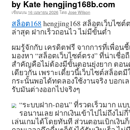
by Kate hengjing168b.com
เดิม
พัน
เขียนบน
16 เมษายน 2026
โดย
Jose Wilson
ที่
สร้าง
สล็อต168
hengjing168 สล็อตเว็บไซต์
ความ
ล่าสุด ฝากเร็วถอนไว ไม่มีขั้นต่ำ
บันเทิง
ดี
ที่สุด
ผมรู้จักกับ เครดิตฟรี จากการที่เพื่อนช
โปร
มองหา “สล็อตเว็บไซต์ตรง” ที่น่าเชื่อถื
โม
ชั่น
สำคัญคือไม่ต้องมีขั้นตอนยุ่งยาก ตอนต้
เครดิต
เดียวกัน เพราะเดี๋ยวนี้เว็บไซต์สล็อตม
ฟรี
100%
กระนั้นพอได้ทดลองใช้งานจริง บอกเล
กล่อง
รับมันต่างออกไปจริงๆ
สุ่ม
เฮง
เฮง
“ระบบฝาก-ถอน” ที่รวดเร็วมาก แบบที
รับ
รอนานเลย ฝากเงินเข้าไปไม่ถึงไม่กี่
เครดิต
ฟรี
เล่นเกมได้โดยทันที ส่วนตอนเบิกเงินก
ไลฟ์
ถอนเวลาดึกดื่นๆก็ยังได้รับเงินเร็ว ไม่มี