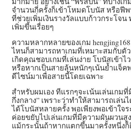
มากมาย อย่างเช่น “ฟรีสปิน” ที่บางเก
จำนวนกี่ครั้งก็เข้าโหมดโบนัส หรือฟีพบ
ที่ช่วยเพิ่มเงินรางวัลแบบก้าวกระโจน 
เพิ่มขึ้นเรื่อยๆ
ความหลากหลายของเกม hengjing168 
ไหนก็สามารถหาเกมที่เหมาะสมกับตัวเอ
เกิดคุณชอบเกมที่เล่นง่าย โบนัสเข้าไว
หรือหากเป็นสายลุ้นหนักๆเน้นย้ำแจ็คพ
ดีไซน์มาเพื่อสายนี้โดยเฉพาะ
สำหรับผมเอง ทีแรกๆจะเน้นเล่นเกมที่
กึ่งกลาง” เพราะว่าทำให้สามารถเล่น
ได้โบนัสหลายครั้ง พอเพียงพอเข้าใจระบ
ค่อยขยับไปเล่นเกมที่มีความผันผวนสูง ซ
แม้กระนั้นถ้าหากแตกขึ้นมาครั้งหนึ่งก