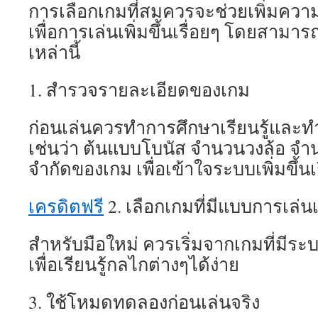
การเลือกเกมที่สมควรจะช่วยเพิ่มคว
เพื่อการเล่นเพิ่มขึ้นเรื่อยๆ โดยสามา
เหล่านี้
1. สำรวจรายละเอียดของเกม
ก่อนเล่นควรทำการศึกษาเรียนรู้และทำ
เช่นว่า ต้นแบบโบนัส จำนวนวงล้อ จำ
จำกัดของเกม เพื่อเข้าใจระบบเพิ่มขึ้นเ
เครดิตฟรี
2. เลือกเกมที่มีแบบการเล่นเ
สำหรับมือใหม่ ควรเริ่มจากเกมที่มีระ
เพื่อเรียนรู้กลไกต่างๆได้ง่าย
3. ใช้โหมดทดลองก่อนเล่นจริง