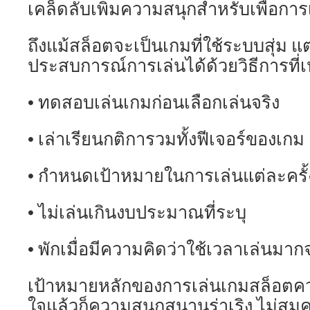
เคล็ดลับเพิ่มความสนุกสำหรับเพื่อกา
ถึงแม้สล็อตจะเป็นเกมที่ใช้ระบบสุ่ม แต่
ประสบการณ์การเล่นได้ด้วยวิธีการที่
• ทดสอบเล่นเกมก่อนเลือกเล่นจริง
• เล่าเรียนกติการวมทั้งฟีเจอร์ของเกม
• กำหนดเป้าหมายในการเล่นแต่ละครั้
• ไม่เล่นเกินงบประมาณที่ระบุ
• พักเมื่อมีความคิดว่าใช้เวลาเล่นมา
เป้าหมายหลักของการเล่นเกมสล็อตค
ใจแล้วก็ความสนุกสนานร่าเริง ไม่สมคว