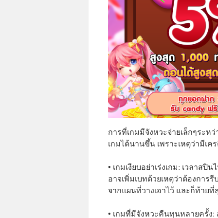
การที่เกมมีจังหวะจ่ายเล็กๆระหว่า
เกมได้นานขึ้น เพราะเหตุว่ามีเคร
• เกมเงียบอย่าเร่งเกม: เวลาสปิ
อาจเพิ่มเบทด้วยเหตุว่าต้องการรี
จากแผนที่วางเอาไว้ และก็ท้ายที่สุ
• เกมที่มีจังหวะคืนทุนหลายครั้ง: