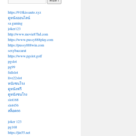
https://918kissauto.xyz
ดูหนังออนไลน์
sa gaming
joker123
http://www.movie87hd.com
https://www.pussy888play.com
https://pussy888win.com
sexybaccarat
https://www.pgslot.golf
pgslot
pg99
fullslot
live22slot
หนังชนโรง
ดูหนังฟรี
ดูหนังชนโรง
slot168
slot456
สล็อต66
joker 123
pg168
https://jin55.net