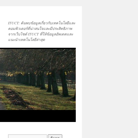
ITUCT: ค้นพบข้อมูลเกี่ยวกับเทคโนโลยีและ
คอมพิวเตอร์ที่น่าสนใจและมีประสิทธิภาพ
จากเว็บไซต์ ITUCT ที่ให้ข้อมูลอัพเดตและ
แนะนำเทคโนโลยีล่าสุด