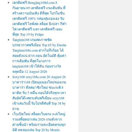
เครดิตฟรี Hengjing168d.com 8
กันยายน 69 เครดิตฟรี เกมเดิมพัน ที่
สร้างความบันเทิง ดีที่สุด โปรโมชั่น
เครดิตฟรี 100% กล่องสุ่มเฮงเฮง รับ
เครดิตฟรี ไลฟ์สด สล็อต ยิงปลา กีฬา
ไพ่ เครดิตฟรี แจก เครดิตฟรี เยอะ
ที่สุด Top 19 by Felipe
Tangtem168 เกมสดภาพชัด
บรรยากาศพรีเมียม Top 65 by Dustin
Tangtem168e.com ฝากไม่ถึงร้อย ได้
สอยตังแน่ ฝาก-ถอน อัตโนมัติ คุ้มค่า
การเดิมพัน ที่สุดในวงการ
tangtem168 เข้าให้ทัน ก่อนรางวัล
หลุดมือ 12 August 2026
Sexy168 sexy168c.com 20 August 26
บาคาร่า168 เปิดมุมมองใหม่ของเกม
บาคาร่า ดีลสมาชิกใหม่ ชนะ/แพ้ 8
ตาติด รับ 5 หมื่น ถอนได้จริงทุกเวลา
สัมผัสโต๊ะสดระดับพรีเมียม sexy168
เข้าเล่นวันนี้ รับโปรดีทันที Top 38 by
Irvin
เว็บเปิดใหม่ สล็อตเว็บตรง webใหญ่
รวมสล็อตน่าเล่น 2026 เกมดังจาก
ค่ายชั้นนำ พร้อมรายละเอียดครบทุก
มิติ ทดลองเล่น Top 20 by Morris