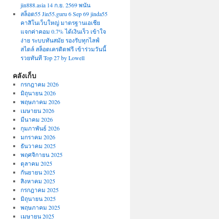
jin888.asia 14 ก.ย. 2569 พนัน
สล็อต55 Jin55.guru 6 Sep 69 jinda55
คาสิโนเว็บใหญ่ มาตรฐานเอเชีย
แจกค่าคอม 0.7% ได้เงินเร็ว เข้าใจ
ง่าย ระบบทันสมัย รองรับทุกไลฟ์
สไตล์ สล็อตเครดิตฟรี เข้าร่วมวันนี้
รวยทันที Top 27 by Lowell
คลังเก็บ
กรกฎาคม 2026
มิถุนายน 2026
พฤษภาคม 2026
เมษายน 2026
มีนาคม 2026
กุมภาพันธ์ 2026
มกราคม 2026
ธันวาคม 2025
พฤศจิกายน 2025
ตุลาคม 2025
กันยายน 2025
สิงหาคม 2025
กรกฎาคม 2025
มิถุนายน 2025
พฤษภาคม 2025
เมษายน 2025