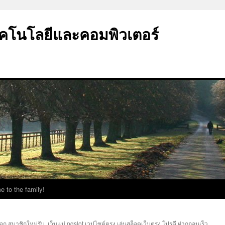
อเทคโนโลยีและคอมพิวเตอร์
 to the family!
อก สมาชิกใหม่รับ
เว็บแม่ pgslot เวปไซต์ตรง เล่นสล็อตเว็บตรง โปรดี ฝากถอนเร็ว