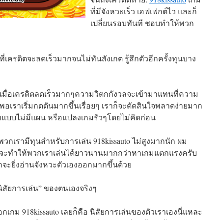
ที่มีจังหวะเร็ว เอฟเฟกต์ไว และก็
เปลี่ยนรอบทันที ชอบทำให้พวก
งที่เครดิตจะลดเร็วมากจนไม่ทันสังเกต รู้สึกตัวอีกครั้งทุนบาง
: เมื่อเครดิตลดเร็วมากๆความวิตกกังวลจะเข้ามาแทนที่ความ
อเราเริ่มกดดันมากขึ้นเรื่อยๆ เราก็จะตัดสินใจพลาดง่ายมาก
่มเบทแบบไม่มีแผน หรือแปลงเกมรัวๆโดยไม่คิดก่อน
่อพวกเรามีทุนสำหรับการเล่น 918kissauto ไม่สูงมากนัก ผม
 ที่จะทำให้พวกเราเล่นได้ยาวนานมากกว่าหาเกมแตกแรงครับ
าจะยิ่งอ่านจังหวะตัวเองออกมากขึ้นด้วย
“นิสัยการเล่น” ของตนเองจริงๆ
ือกเกม 918kissauto เลยก็คือ นิสัยการเล่นของตัวเราเองนี่แหละ