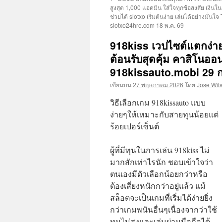
ยัง
สูงสุด 1,000 แอดมิน ใส่ใจทุกข้อสงสัย เงินใน
ช่วยได้ slotxo เริ่มต้นง่าย เล่นได้อย่างมั่นใ
เนื้อหา
slotxo24hre.com 18 พ.ค. 69
918kiss เวปไซต์แตกง่าย 
ต้อนรับสุดคุ้ม คาสิโนออ
918kissauto.mobi 29 ก
เขียนบน
27 พฤษภาคม 2026
โดย
Jose Wil
วิธีเลือกเกม 918kissauto แบบ
ง่ายๆให้เหมาะกับสายทุนน้อยแต่
ร้อยเปอร์เซ็นต์
ผู้ที่มีทุนในการเล่น 918kiss ไม่
มากสักเท่าไรนัก ชอบเข้าใจว่า
ตนเองมีตัวเลือกน้อยกว่าหรือ
ต้องเสี่ยงหนักกว่าอยู่แล้ว แม้
สล็อตจะเป็นเกมที่เริ่มได้ง่ายยิ่ง
กว่าเกมพนันอื่นๆเนื่องจากว่าใช้
ทุนไม่สูงและเล่นผ่านมือถือได้