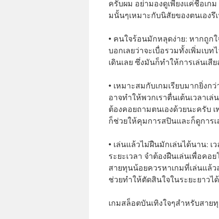
ครับผม อย่ามองดูเพียงแค่ชื่อเกม
มนั้นๆเหมาะกับนิสัยของตนเองรึเ
• คนใจร้อนมักหลุดง่าย: หากถูกใ
บอกเลยว่าจะเบื่อรวมทั้งเพิ่มเบท
เดินเลย ซึ่งมันก็ทำให้การเล่นเส
• เหมาะสมกับเกมเรียบมากยิ่งกว่า:
อาจทำให้พวกเราตื่นเต้นเวลาเล่นเ
ต้องคอยถามตนเองด้วยนะครับ เพ
ก็ช่วยให้คุมการสปินและก็ดูการเล
• เล่นแล้วไม่ฝืนมักเล่นได้นาน: 
ระยะเวลา จำต้องฝืนเล่นเพื่อคอย
สายทุนน้อยควรหาเกมที่เล่นแล้วส
ช่วยทำให้ตัดสินใจในระยะยาวได
เกมสล็อตบันเทิงใจๆสำหรับสายทุน