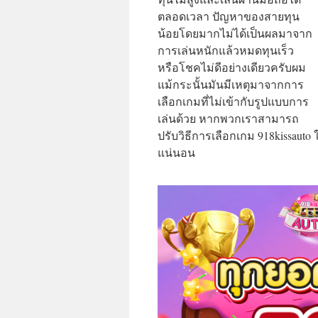
ตลอดเวลา ปัญหาของสายทุน
น้อยโดยมากไม่ได้เป็นผลมาจาก
การเล่นหนักแล้วหมดทุนเร็ว
หรือโชคไม่ดีอย่างเดียวครับผม
แม้กระนั้นมันมีเหตุมาจากการ
เลือกเกมที่ไม่เข้ากับรูปแบบการ
เล่นด้วย หากพวกเราสามารถ
ปรับวิธีการเลือกเกม 918kissauto
แน่นอน