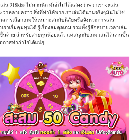
รเล่น 918kiss ไม่มากนัก มันก็ไม่ได้แสดงว่าพวกเราจะเล่น
่าหลายคราว สิ่งที่ทำให้พวกเราเล่นได้นานจริงๆมันไม่ใช่
เป็นการเลือกเกมให้เหมาะสมกับนิสัยหรือจังหวะการเล่น
อเราเริ่มคุมทุนได้ รู้เรื่องสมดุลเกม รวมทั้งรู้สึกสบายเวลาเล่น
งขึ้นด้วย สำหรับสายทุนน้อยแล้ว แค่สนุกกับเกม เล่นได้นานขึ้น
้โอกาสทำกำไรได้แน่ๆ