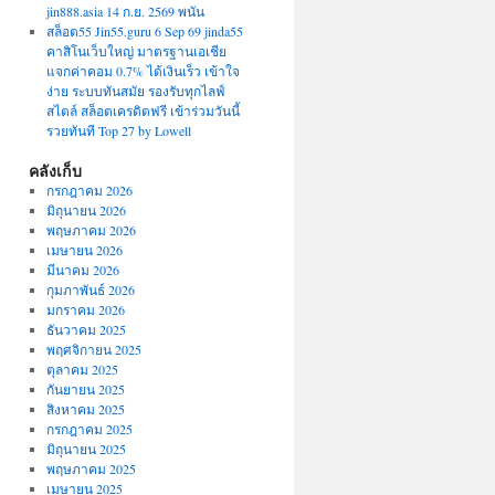
jin888.asia 14 ก.ย. 2569 พนัน
สล็อต55 Jin55.guru 6 Sep 69 jinda55
คาสิโนเว็บใหญ่ มาตรฐานเอเชีย
แจกค่าคอม 0.7% ได้เงินเร็ว เข้าใจ
ง่าย ระบบทันสมัย รองรับทุกไลฟ์
สไตล์ สล็อตเครดิตฟรี เข้าร่วมวันนี้
รวยทันที Top 27 by Lowell
คลังเก็บ
กรกฎาคม 2026
มิถุนายน 2026
พฤษภาคม 2026
เมษายน 2026
มีนาคม 2026
กุมภาพันธ์ 2026
มกราคม 2026
ธันวาคม 2025
พฤศจิกายน 2025
ตุลาคม 2025
กันยายน 2025
สิงหาคม 2025
กรกฎาคม 2025
มิถุนายน 2025
พฤษภาคม 2025
เมษายน 2025