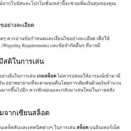
์จากโบนัสและโปรโมชั่นเหล่านี้จะช่วยเพิ่มเงินทุนของคุณ
ไขอย่างละเอียด
ใดๆ ควรอ่านข้อกำหนดและเงื่อนไขอย่างละเอียด เพื่อให้
Wagering Requirements) และข้อจำกัดอื่นๆ ที่อาจมี
ีสติในการเล่น
เกมสล็อต
ย่างยิ่งในการเล่น
ไม่ควรปล่อยให้อารมณ์เข้ามามี
ยเงิน อย่าพยายามที่จะตามทุนคืนโดยการเดิมพันด้วยเงินจำนวน
ินมากขึ้นไปอีก ควรพักผ่อนและกลับมาเล่นใหม่ในภายหลัง
เติมจากเซียนสล็อต
สล็อต
ปันเคล็ดลับและเทคนิคต่างๆ ในการเล่น
บนอินเทอร์เน็ต