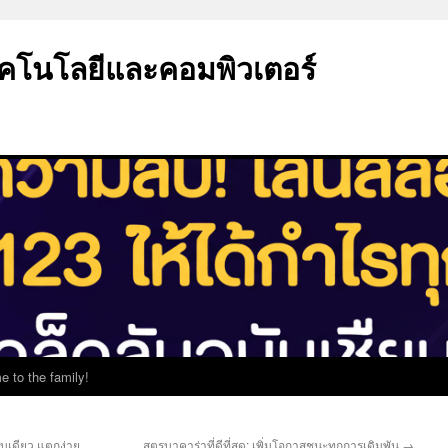
อเทคโนโลยีและคอมพิวเตอร์
 to the family!
็บเดียว แตกง่าย
สูตรบาคาร่าที่ดีที่สุด: เพิ่มโอกาสชนะทุกการเดิมพัน
→