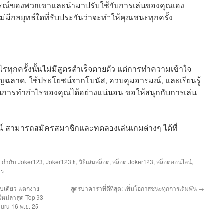
รณ์ของพวกเขาและนำมาปรับใช้กับการเล่นของคุณเอง
่มีกลยุทธ์ใดที่รับประกันว่าจะทำให้คุณชนะทุกครั้ง
ไรทุกครั้งนั้นไม่มีสูตรสำเร็จตายตัว แต่การทำความเข้าใจ
ญฉลาด, ใช้ประโยชน์จากโบนัส, ควบคุมอารมณ์, และเรียนรู้
ในการทำกำไรของคุณได้อย่างแน่นอน ขอให้สนุกกับการเล่น
ลน์ สามารถสมัครสมาชิกและทดลองเล่นเกมต่างๆ ได้ที่
ยกำกับ
Joker123
,
Joker123th
,
วิธีเล่นสล็อต
,
สล็อต Joker123
,
สล็อตออนไลน์
,
วร
็บเดียว แตกง่าย
สูตรบาคาร่าที่ดีที่สุด: เพิ่มโอกาสชนะทุกการเดิมพัน
→
หม่ล่าสุด Top 93
uru 16 พ.ย. 25