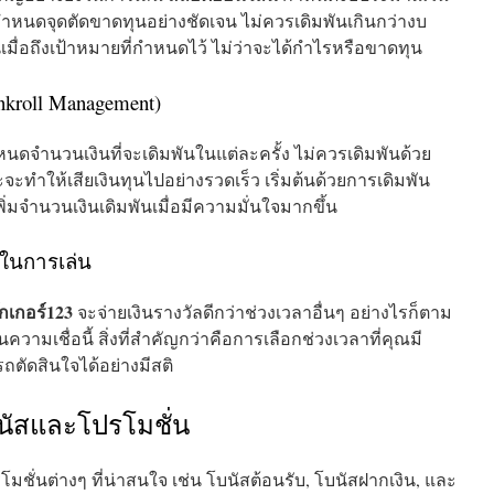
กำหนดจุดตัดขาดทุนอย่างชัดเจน ไม่ควรเดิมพันเกินกว่างบ
เมื่อถึงเป้าหมายที่กำหนดไว้ ไม่ว่าจะได้กำไรหรือขาดทุน
nkroll Management)
นดจำนวนเงินที่จะเดิมพันในแต่ละครั้ง ไม่ควรเดิมพันด้วย
ะทำให้เสียเงินทุนไปอย่างรวดเร็ว เริ่มต้นด้วยการเดิมพัน
่มจำนวนเงินเดิมพันเมื่อมีความมั่นใจมากขึ้น
มในการเล่น
๊กเกอร์123
จะจ่ายเงินรางวัลดีกว่าช่วงเวลาอื่นๆ อย่างไรก็ตาม
ุนความเชื่อนี้ สิ่งที่สำคัญกว่าคือการเลือกช่วงเวลาที่คุณมี
ถตัดสินใจได้อย่างมีสติ
นัสและโปรโมชั่น
ชั่นต่างๆ ที่น่าสนใจ เช่น โบนัสต้อนรับ, โบนัสฝากเงิน, และ