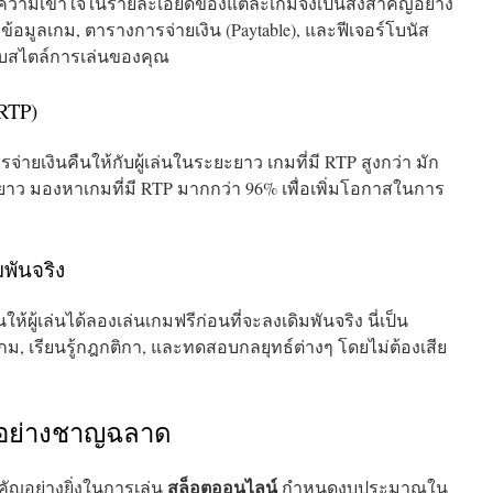
ำความเข้าใจในรายละเอียดของแต่ละเกมจึงเป็นสิ่งสำคัญอย่าง
ษาข้อมูลเกม, ตารางการจ่ายเงิน (Paytable), และฟีเจอร์โบนัส
ะกับสไตล์การเล่นของคุณ
(RTP)
รจ่ายเงินคืนให้กับผู้เล่นในระยะยาว เกมที่มี RTP สูงกว่า มัก
าว มองหาเกมที่มี RTP มากกว่า 96% เพื่อเพิ่มโอกาสในการ
มพันจริง
ผู้เล่นได้ลองเล่นเกมฟรีก่อนที่จะลงเดิมพันจริง นี่เป็น
, เรียนรู้กฎกติกา, และทดสอบกลยุทธ์ต่างๆ โดยไม่ต้องเสีย
นอย่างชาญฉลาด
สล็อตออนไลน์
คัญอย่างยิ่งในการเล่น
กำหนดงบประมาณใน