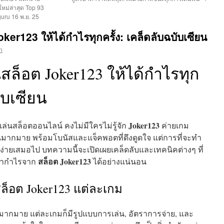
หม่ล่าสุด Top 93
uru 16 พ.ย. 25
ker123 ให้ได้กำไรทุกครั้ง: เคล็ดลับฉบับเซียน
n
สล็อต Joker123 ให้ได้กำไรทุก
บับเซียน
Joker123
เล่นสล็อตออนไลน์ คงไม่มีใครไม่รู้จัก
ค่ายเกม
่นมากมาย พร้อมโบนัสและแจ็คพอตที่ดึงดูดใจ แต่การที่จะทำ
่องง่ายเสมอไป บทความนี้จะเปิดเผยเคล็ดลับและเทคนิคต่างๆ ที่
สล็อต Joker123
รทำกำไรจาก
ได้อย่างแน่นอน
ล็อต Joker123 แต่ละเกม
นมากมาย แต่ละเกมก็มีรูปแบบการเล่น, อัตราการจ่าย, และ