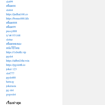
slot99
สล็อต66
slot44
https://judhai168.co
https://bonus888.life
สล็อต888
สล็อต99
pussy888
บาคาร่า168
slotxo
สล็อตทดลอง
หนังโป๊ไทย
https://1xbetth.vip
pgslot
https://allbet24hr.win
https://pgslotth.io
joker 123
slot777
pgslot88
betway
jokerasia
pg slot
gogoslot
เรื่องล่าสุด