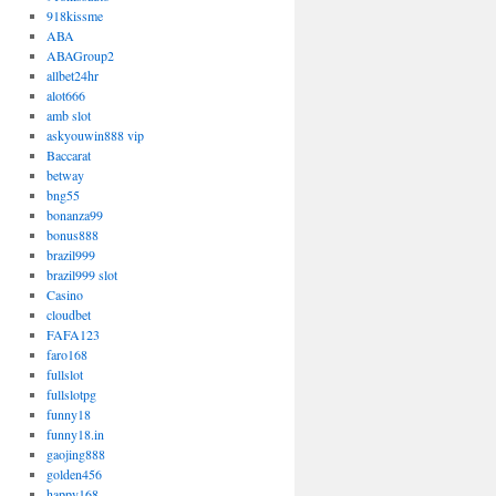
918kissme
ABA
ABAGroup2
allbet24hr
alot666
amb slot
askyouwin888 vip
Baccarat
betway
bng55
bonanza99
bonus888
brazil999
brazil999 slot
Casino
cloudbet
FAFA123
faro168
fullslot
fullslotpg
funny18
funny18.in
gaojing888
golden456
happy168