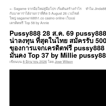
ยัง
←
Sagame จากมือใหม่สู่มือโปร เริ่มต้นสร้างกำไร
ทำไม Jinda888
เนื้อหา
กับบาคาร่าได้ง่ายกว่าที่คิด 5 August 26 เวปไซต์
ใหญ่ sagame168th1.co casino online เว็บแม่
เครดิตฟรี Top 58 by Annie
Pussy888 28 ส.ค. 69 pussy888w
น่าลงทุน ที่สุดในไทย สมัครรับ 500
ของการแจกเครดิตฟรี pussy888 เ
มั่นคง Top 37 by Millie pussy8
เขียนบน
8 มิถุนายน 2026
โดย
Jose Wilson