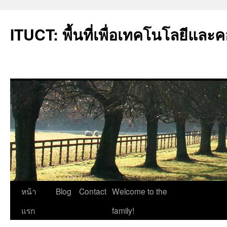
ITUCT: พื้นที่เพื่อเทคโนโลยีและ
ข้าม
หน้า
Blog
Contact
Welcome to the
ไป
แรก
family!