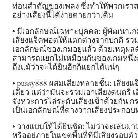
ท่อนสำคัญของเพลง ซึ่งทำให้พวกเ
อย่างเสียงนี้ได้ง่ายดายกว่าเดิม
• มีเอกลักษณ์เฉพาะบุคคล: ผู้พัฒนา
เสียงแจ็คพอตให้แตกต่างจากปกติ รวมท
เอกลักษณ์ของเกมอยู่แล้ว ด้วยเหตุผลด
สามารถแยกไม่เหมือนกันของเกมหนึ่งก
ถึงแม้ว่าจะได้ยินอีกก็แยกได้แน่ๆ
• pussy888 ผสมเสียงหลายชั้น: เสียงแจ
เดียว แต่ว่ามันจะรวมเอาเสียงดนตรี เ
จังหวะการไล่ระดับเสียงเข้าด้วยกัน กร
เป็นเอกลักษณ์ที่ต่างจากเสียงประกอบท
• วางแบบให้ได้ยินชัด: ไม่ว่าจะเล่นผ่
หรืออยู่ภายในเขตพื้นที่ที่มีเสียงรอบต